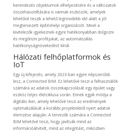
berendezés objektumok elhelyezésére és a változatok
összehasonlítására is vannak eszközök, amelyek
lehetővé teszik a lehető legrövidebb idő alatt a jól
megtervezett építéshelyi organizációt. Mivel a
kivitelezők igyekeznek egyre hatékonyabban dolgozni
és megőrizni profitjukat, az automatizálás
hatékonyságnövekedést kínál.
Hálózati felhőplatformok és
IoT
Egy új kifejezés, amely 2023-ban egyre népszerűbb
lesz, a Connected BIM. Ez lehetővé teszi a felhasználók
számára az adatok összekapcsolását egy épület vagy
eszköz teljes életciklusa során. Ennek egyik módja a
digitális iker, amely lehetővé teszi az eredmények
optimalizálását a korábbi projektekből nyert adatok
elemzése alapján. A tervezők számára a Connected
BIM lehetővé teszi, hogy javítsák mind az
információátvitelt, mind az integritást, miközben