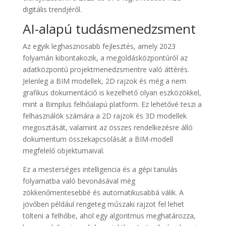
digitális trendjéről.
AI-alapú tudásmenedzsment
Az egyik leghasznosabb fejlesztés, amely 2023
folyamán kibontakozik, a megoldásközpontúról az
adatközpontú projektmenedzsmentre való áttérés.
Jelenleg a BIM modellek, 2D rajzok és még a nem
grafikus dokumentáció is kezelhető olyan eszközökkel,
mint a Bimplus felhőalapú platform. Ez lehetővé teszi a
felhasználók számára a 2D rajzok és 3D modellek
megosztását, valamint az összes rendelkezésre álló
dokumentum összekapcsolását a BIM-modell
megfelelő objektumaival.
Ez a mesterséges intelligencia és a gépi tanulás
folyamatba való bevonásával még
zökkenőmentesebbé és automatikusabbá válik. A
jövőben például rengeteg műszaki rajzot fel lehet
tölteni a felhőbe, ahol egy algoritmus meghatározza,