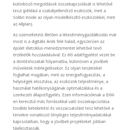
különböző megoldások összekapcsolását is lehetővé
teszi (például a szabályellenőrző eszközök, mint a
Solibri Inside az olyan modellkészítő eszközökkel, mint
az Allplan).
Az üzemeltetést illetően a létesítménygazdálkodás már
most is a digitális ikrek felé halad, egyszerűen az
épület életciklus-menedzsmentet lehetővé tevő
érzékelők hozzáadásával. Ez élő adatfigyelést vezet be
a döntéshozatali folyamatba, különösen a jövőbeli
műveletek mérlegelésekor. Ez olyan területeket
foglalhat magában, mint az energiafogyasztás, a
helyiségek elosztása, az eszközök teljesítménye, a
használat hatékonyságának optimalizálása és a
szerkezeti állapotfigyelés. Ezen információknak a BIM-
en keresztül más forrásokkal való összekapcsolása
további betekintést és visszacsatolást tesz lehetővé a
tervekre vonatkozó tényleges teljesítményadatokkal
kapcsolatban, hogy a jövőbeli projekteket jobban
tájékoztassák.