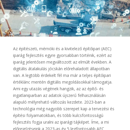
Az építészeti, mérnöki és a kivitelező építőipari (AEC)
iparág fejlesztés egyre gyorsabban történik, ezért az
iparág jelentősen megváltozott az elmúlt években. A
digitális átalakulás jócskán előrehaladott állapotban
van. A legtöbb érdekelt fél ma már a teljes építőipari
értéklánc mentén digitális megoldásokkal támogatja.
Ami egy utazás végének hangzik, az az építő- és
ingatlaniparban az adatok újszerű felhasználásán
alapuló mélyreható változás kezdete. 2023-ban a
technológia még nagyobb szerepet kap a tervezési és
építési folyamatokban, és több kulcsfontosságú
fejlesztés fogja uralni az iparági tájképet. Íme, a mi
előrejelzéseink a 2023-as év 5 legfontosabb AEC