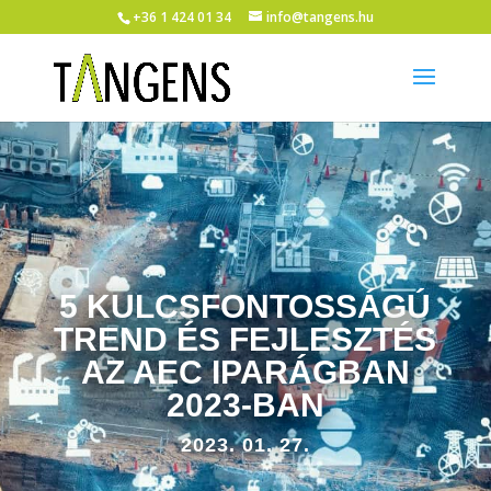
+36 1 424 01 34
info@tangens.hu
5 KULCSFONTOSSÁGÚ
TREND ÉS FEJLESZTÉS
AZ AEC IPARÁGBAN
2023-BAN
2023. 01. 27.