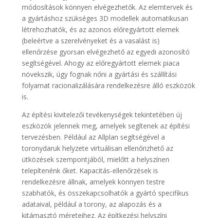
módosítások könnyen elvégezhetők. Az elemtervek és
a gyártáshoz szükséges 3D modellek automatikusan
létrehozhatók, és az azonos előregyártott elemek
(beleértve a szerelvényeket és a vasalást is)
ellenőrzése gyorsan elvégezhető az egyedi azonosító
segítségével. Ahogy az előregyártott elemek piaca
növekszik, úgy fognak nőni a gyártási és szállítási
folyamat racionalizálására rendelkezésre álló eszközök
is.
Az építési kivitelezői tevékenységek tekintetében új
eszközök jelennek meg, amelyek segítenek az építési
tervezésben. Például az Allplan segítségével a
toronydaruk helyzete virtuálisan ellenőrizhető az
ütközések szempontjából, mielőtt a helyszínen
telepítenénk őket. Kapacitás-ellenőrzések is
rendelkezésre állnak, amelyek könnyen testre
szabhatók, és összekapcsolhatók a gyártó specifikus
adataival, például a torony, az alapozás és a
kitámasztó méreteihez. Az építkezési helyszíni