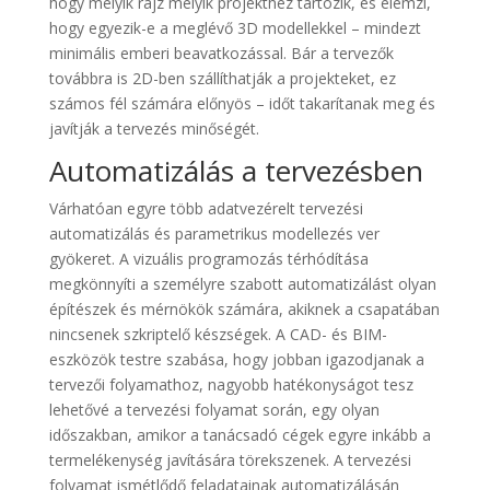
hogy melyik rajz melyik projekthez tartozik, és elemzi,
hogy egyezik-e a meglévő 3D modellekkel – mindezt
minimális emberi beavatkozással. Bár a tervezők
továbbra is 2D-ben szállíthatják a projekteket, ez
számos fél számára előnyös – időt takarítanak meg és
javítják a tervezés minőségét.
Automatizálás a tervezésben
Várhatóan egyre több adatvezérelt tervezési
automatizálás és parametrikus modellezés ver
gyökeret. A vizuális programozás térhódítása
megkönnyíti a személyre szabott automatizálást olyan
építészek és mérnökök számára, akiknek a csapatában
nincsenek szkriptelő készségek. A CAD- és BIM-
eszközök testre szabása, hogy jobban igazodjanak a
tervezői folyamathoz, nagyobb hatékonyságot tesz
lehetővé a tervezési folyamat során, egy olyan
időszakban, amikor a tanácsadó cégek egyre inkább a
termelékenység javítására törekszenek. A tervezési
folyamat ismétlődő feladatainak automatizálásán