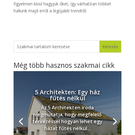
figyelmen kívül hagyjuk őket, így várhatóan többet
hallunk majd erről a legújabb trendről.
Még több hasznos szakmai cikk
5 Architekten: Egy ház
fűtés nélkül
Az 5 Architekten iroda
megmutatja, hogy megfelelő
tervezéssel hogyan lehet egy
házat fűtés nélkül...