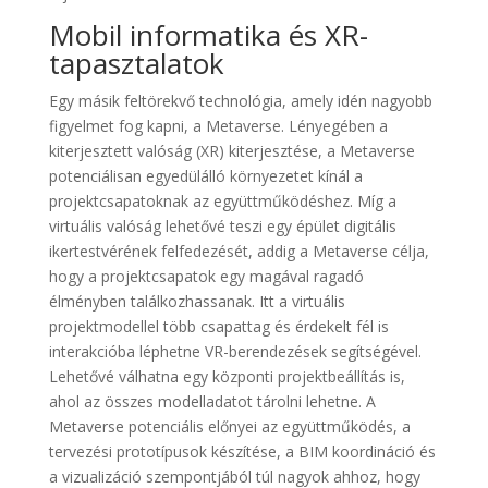
Mobil informatika és XR-
tapasztalatok
Egy másik feltörekvő technológia, amely idén nagyobb
figyelmet fog kapni, a Metaverse. Lényegében a
kiterjesztett valóság (XR) kiterjesztése, a Metaverse
potenciálisan egyedülálló környezetet kínál a
projektcsapatoknak az együttműködéshez. Míg a
virtuális valóság lehetővé teszi egy épület digitális
ikertestvérének felfedezését, addig a Metaverse célja,
hogy a projektcsapatok egy magával ragadó
élményben találkozhassanak. Itt a virtuális
projektmodellel több csapattag és érdekelt fél is
interakcióba léphetne VR-berendezések segítségével.
Lehetővé válhatna egy központi projektbeállítás is,
ahol az összes modelladatot tárolni lehetne. A
Metaverse potenciális előnyei az együttműködés, a
tervezési prototípusok készítése, a BIM koordináció és
a vizualizáció szempontjából túl nagyok ahhoz, hogy