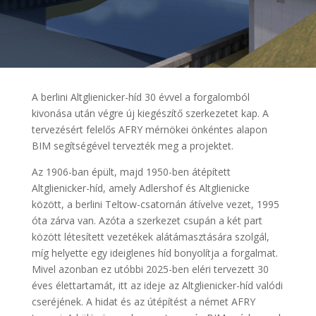
A berlini Altglienicker-híd 30 évvel a forgalomból
kivonása után végre új kiegészítő szerkezetet kap. A
tervezésért felelős AFRY mérnökei önkéntes alapon
BIM segítségével tervezték meg a projektet.
Az 1906-ban épült, majd 1950-ben átépített
Altglienicker-híd, amely Adlershof és Altglienicke
között, a berlini Teltow-csatornán átívelve vezet, 1995
óta zárva van. Azóta a szerkezet csupán a két part
között létesített vezetékek alátámasztására szolgál,
míg helyette egy ideiglenes híd bonyolítja a forgalmat.
Mivel azonban ez utóbbi 2025-ben eléri tervezett 30
éves élettartamát, itt az ideje az Altglienicker-híd valódi
cseréjének. A hidat és az útépítést a német AFRY