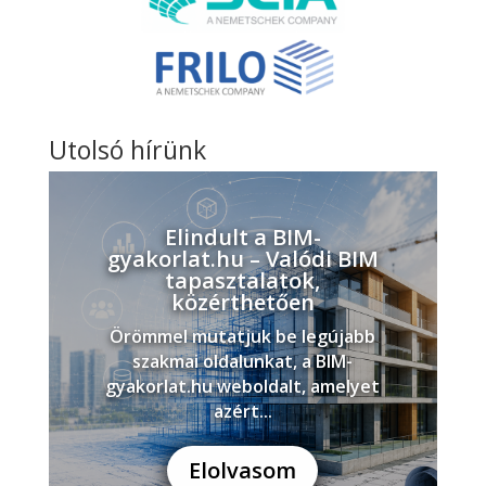
Utolsó hírünk
Elindult a BIM-
gyakorlat.hu – Valódi BIM
tapasztalatok,
közérthetően
Örömmel mutatjuk be legújabb
szakmai oldalunkat, a BIM-
gyakorlat.hu weboldalt, amelyet
azért...
Elolvasom