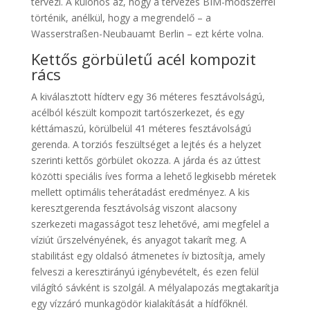
tervezi. A különös az, hogy a tervezés BIM-módszerrel
történik, anélkül, hogy a megrendelő – a
Wasserstraßen-Neubauamt Berlin – ezt kérte volna.
Kettős görbületű acél kompozit
rács
A kiválasztott hídterv egy 36 méteres fesztávolságú,
acélból készült kompozit tartószerkezet, és egy
kéttámaszú, körülbelül 41 méteres fesztávolságú
gerenda. A torziós feszültséget a lejtés és a helyzet
szerinti kettős görbület okozza. A járda és az úttest
közötti speciális íves forma a lehető legkisebb méretek
mellett optimális teherátadást eredményez. A kis
keresztgerenda fesztávolság viszont alacsony
szerkezeti magasságot tesz lehetővé, ami megfelel a
víziút űrszelvényének, és anyagot takarít meg. A
stabilitást egy oldalsó átmenetes ív biztosítja, amely
felveszi a keresztirányú igénybevételt, és ezen felül
világító sávként is szolgál. A mélyalapozás megtakarítja
egy vízzáró munkagödör kialakítását a hídfőknél.