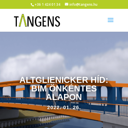
+36 1 424 01 34
info@tangens.hu
ALTGLIENICKER HÍD:
BIM ÖNKÉNTES
ALAPON
2022. 01. 26.