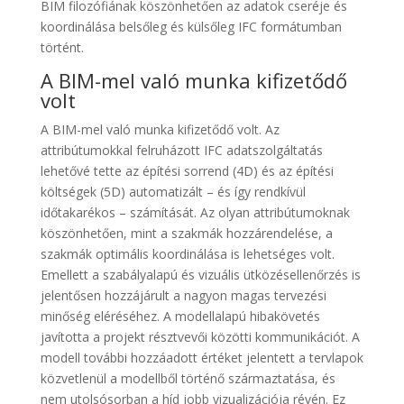
BIM filozófiának köszönhetően az adatok cseréje és
koordinálása belsőleg és külsőleg IFC formátumban
történt.
A BIM-mel való munka kifizetődő
volt
A BIM-mel való munka kifizetődő volt. Az
attribútumokkal felruházott IFC adatszolgáltatás
lehetővé tette az építési sorrend (4D) és az építési
költségek (5D) automatizált – és így rendkívül
időtakarékos – számítását. Az olyan attribútumoknak
köszönhetően, mint a szakmák hozzárendelése, a
szakmák optimális koordinálása is lehetséges volt.
Emellett a szabályalapú és vizuális ütközésellenőrzés is
jelentősen hozzájárult a nagyon magas tervezési
minőség eléréséhez. A modellalapú hibakövetés
javította a projekt résztvevői közötti kommunikációt. A
modell további hozzáadott értéket jelentett a tervlapok
közvetlenül a modellből történő származtatása, és
nem utolsósorban a híd jobb vizualizációja révén. Ez