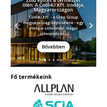
Zöld építés a természet
ölén: A Cool4U Kft. irodája,
Magyarországon
Cool4U Kft. - a Gree Group
magyarországi képviselete - egy
európai színvonalú, magas
színvonalú és...
Bővebben
Fő termékeink