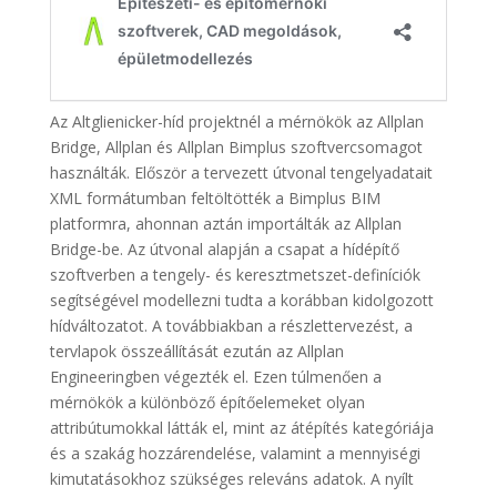
Az Altglienicker-híd projektnél a mérnökök az Allplan
Bridge, Allplan és Allplan Bimplus szoftvercsomagot
használták. Először a tervezett útvonal tengelyadatait
XML formátumban feltöltötték a Bimplus BIM
platformra, ahonnan aztán importálták az Allplan
Bridge-be. Az útvonal alapján a csapat a hídépítő
szoftverben a tengely- és keresztmetszet-definíciók
segítségével modellezni tudta a korábban kidolgozott
hídváltozatot. A továbbiakban a részlettervezést, a
tervlapok összeállítását ezután az Allplan
Engineeringben végezték el. Ezen túlmenően a
mérnökök a különböző építőelemeket olyan
attribútumokkal látták el, mint az átépítés kategóriája
és a szakág hozzárendelése, valamint a mennyiségi
kimutatásokhoz szükséges releváns adatok. A nyílt