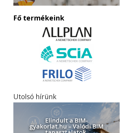
Fő termékeink
Utolsó hírünk
Elindult a BIM-
gyakorlat.hu – Valódi BIM
tapasztalatok,