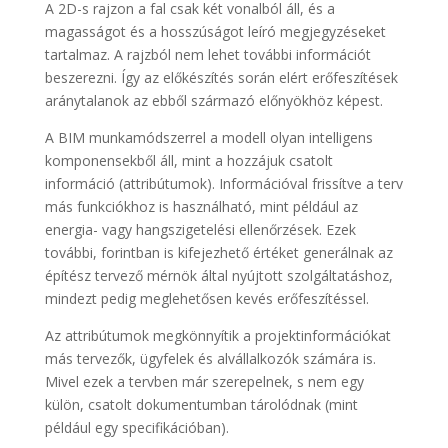
A 2D-s rajzon a fal csak két vonalból áll, és a
magasságot és a hosszúságot leíró megjegyzéseket
tartalmaz. A rajzból nem lehet további információt
beszerezni. Így az előkészítés során elért erőfeszítések
aránytalanok az ebből származó előnyökhöz képest.
A BIM munkamódszerrel a modell olyan intelligens
komponensekből áll, mint a hozzájuk csatolt
információ (attribútumok). Információval frissítve a terv
más funkciókhoz is használható, mint például az
energia- vagy hangszigetelési ellenőrzések. Ezek
további, forintban is kifejezhető értéket generálnak az
építész tervező mérnök által nyújtott szolgáltatáshoz,
mindezt pedig meglehetősen kevés erőfeszítéssel.
Az attribútumok megkönnyítik a projektinformációkat
más tervezők, ügyfelek és alvállalkozók számára is.
Mivel ezek a tervben már szerepelnek, s nem egy
külön, csatolt dokumentumban tárolódnak (mint
például egy specifikációban).