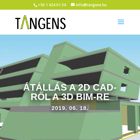
+36 1 424 01 34
info@tangens.hu
ÁTÁLLÁS A 2D CAD-
RŐL A 3D BIM-RE
2019. 06. 18.