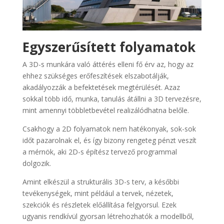
Egyszerűsített folyamatok
A 3D-s munkára való áttérés elleni fő érv az, hogy az
ehhez szükséges erőfeszítések elszabotálják,
akadályozzák a befektetések megtérülését. Azaz
sokkal több idő, munka, tanulás átállni a 3D tervezésre,
mint amennyi többletbevétel realizálódhatna belőle.
Csakhogy a 2D folyamatok nem hatékonyak, sok-sok
időt pazarolnak el, és így bizony rengeteg pénzt veszít
a mérnök, aki 2D-s építész tervező programmal
dolgozik.
Amint elkészül a strukturális 3D-s terv, a későbbi
tevékenységek, mint például a tervek, nézetek,
szekciók és részletek előállítása felgyorsul. Ezek
ugyanis rendkívül gyorsan létrehozhatók a modellből,