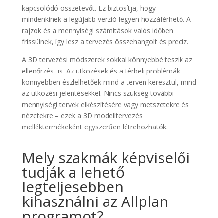
kapcsolódó összetevőt. Ez biztosítja, hogy
mindenkinek a legújabb verzió legyen hozzáférhető. A
rajzok és a mennyiségi számítások valós időben
frissülnek, így lesz a tervezés összehangolt és precíz.
A 3D tervezési módszerek sokkal könnyebbé teszik az
ellenőrzést is. Az ütközések és a térbeli problémák
könnyebben észlelhetőek mind a terven keresztül, mind
az ütközési jelentésekkel. Nincs szükség további
mennyiségi tervek elkészítésére vagy metszetekre és
nézetekre – ezek a 3D modelltervezés
melléktermékeként egyszerűen létrehozhatók.
Mely szakmák képviselői
tudják a lehető
legteljesebben
kihasználni az Allplan
programot?