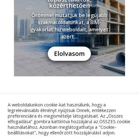
közérthetően
Örömmel mutatjuk be legújabb
szakmai oldalunkat, a BIM-
gyakorlat.hu weboldalt, amelyet
azért...
Elolvasom
A weboldalunkon cookie-kat használunk, hogy a
Adatkezelési tájékoztató
Impresszum
legrelevánsabb élményt nyújtsuk Önnek, emlékezzen
preferenciáira és megismételje látogatásait. Az „Összes
Kapcsolat
elfogadása” gombra kattintva hozzájárul az ÖSSZES cookie
használatához. Azonban meglátogathatja a "Cookie-
beállításokat", hogy ellenőrzött hozzájárulást adjon.