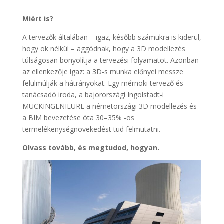
Miért is?
A tervezők általában – igaz, később számukra is kiderül,
hogy ok nélkül – aggódnak, hogy a 3D modellezés
túlságosan bonyolítja a tervezési folyamatot. Azonban
az ellenkezője igaz: a 3D-s munka előnyei messze
felülmúlják a hátrányokat. Egy mérnöki tervező és
tanácsadó iroda, a bajorországi Ingolstadt-i
MUCKINGENIEURE a németországi 3D modellezés és
a BIM bevezetése óta 30–35% -os
termelékenységnövekedést tud felmutatni.
Olvass tovább, és megtudod, hogyan.