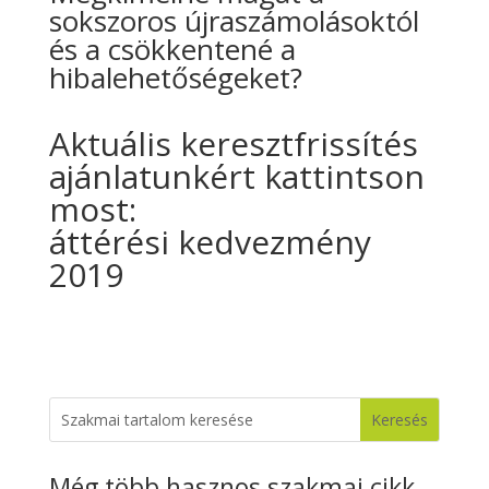
sokszoros újraszámolásoktól
és a csökkentené a
hibalehetőségeket?
Aktuális keresztfrissítés
ajánlatunkért kattintson
most:
áttérési kedvezmény
2019
Még több hasznos szakmai cikk