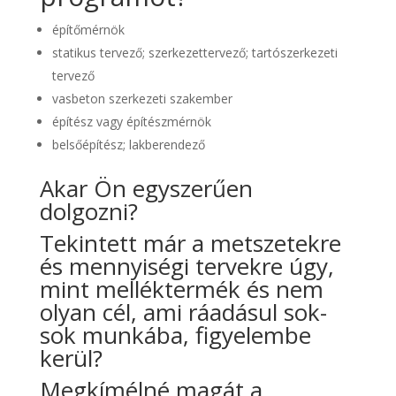
építőmérnök
statikus tervező; szerkezettervező; tartószerkezeti
tervező
vasbeton szerkezeti szakember
építész vagy építészmérnök
belsőépítész; lakberendező
Akar Ön egyszerűen
dolgozni?
Tekintett már a metszetekre
és mennyiségi tervekre úgy,
mint melléktermék és nem
olyan cél, ami ráadásul sok-
sok munkába, figyelembe
kerül?
Megkímélné magát a