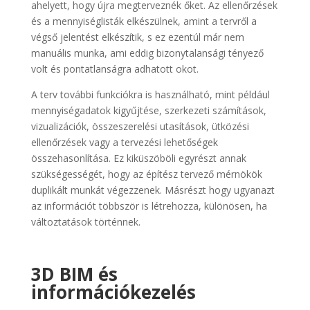
ahelyett, hogy újra megterveznék őket. Az ellenőrzések
és a mennyiséglisták elkészülnek, amint a tervről a
végső jelentést elkészítik, s ez ezentúl már nem
manuális munka, ami eddig bizonytalansági tényező
volt és pontatlanságra adhatott okot.
A terv további funkciókra is használható, mint például
mennyiségadatok kigyűjtése, szerkezeti számítások,
vizualizációk, összeszerelési utasítások, ütközési
ellenőrzések vagy a tervezési lehetőségek
összehasonlítása. Ez kiküszöböli egyrészt annak
szükségességét, hogy az építész tervező mérnökök
duplikált munkát végezzenek. Másrészt hogy ugyanazt
az információt többször is létrehozza, különösen, ha
változtatások történnek.
3D BIM és
információkezelés