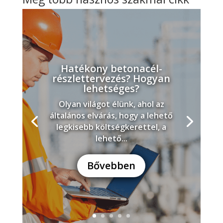
Hatékony betonacél-
részlettervezés? Hogyan
lehetséges?
Olyan világot élünk, ahol az
általános elvárás, hogy a lehető
legkisebb költségkerettel, a
lehető...
Bővebben