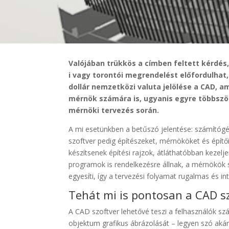
Valójában trükkös a címben feltett kérdés
i vagy torontói megrendelést előfordulhat
dollár nemzetközi valuta jelölése a CAD, a
mérnök számára is, ugyanis egyre többszö
mérnöki tervezés során.
A mi esetünkben a betűszó jelentése: számítógé
szoftver pedig építészeket, mérnököket és épít
készítsenek építési rajzok, átláthatóbban keze
programok is rendelkezésre állnak, a mérnökök 
egyesíti, így a tervezési folyamat rugalmas és intu
Tehát mi is pontosan a CAD s
A CAD szoftver lehetővé teszi a felhasználók s
objektum grafikus ábrázolását – legyen szó akár 