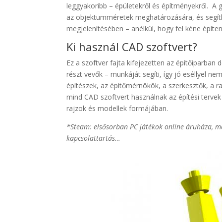
leggyakoribb – épületekről és építményekről. A
az objektumméretek meghatározására, és segít
megjelenítésében – anélkül, hogy fel kéne építeni
Ki használ CAD szoftvert?
Ez a szoftver fajta kifejezetten az építőiparban
részt vevők – munkáját segíti, így jó eséllyel ne
építészek, az építőmérnökök, a szerkesztők, a ra
mind CAD szoftvert használnak az építési terve
rajzok és modellek formájában.
*Steam: elsősorban PC játékok online áruháza, mel
kapcsolattartás…