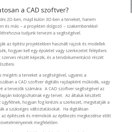
tosan a CAD szoftver?
jzolni 2D-ben, majd külön 3D-ben a terveket, hanem
en és más – a projekten dolgozó – szakemberekkel
trehozva tudjunk tervezni a segítségével.
ják az építési projektekben használt rajzok és modellek
k, hogyan kell egy épületet vagy szerkezetet felépíteni.
t szerves részét képezik, és a tervdokumentáció részét
észíteni.
s megérti a terveket a segítségével, ugyanis a
szában a CAD szoftver digitális rajzlapként működik, vagy
etővé a tervezők számára. A CAD szoftver segítségével az
apján kidolgozhatnak egy tervet. Az általuk készített
ügyfélnek, hogyan fog kinézni a szerkezet, megvitatják a
ák a szükséges változtatásokat. Ha digitálisan
r az építészek és mérnökök az építkezés megkezdése előtt
 követelményeinek megfelelően.