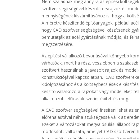
Nem szaladnak meg annyira az építési költsége
szoftver segítségével készült tervrajzok és mod
mennyiségének kiszámításához is, hogy a költsé
A méretre készítendő építőanyagok, például acé
hogy CAD szoftver segítségével készítsenek gyá
bemutatják az acél gyártásának módját, és felh
megszerzésére.
Az építési vállalkozó bevonásával könnyebb k
várhatóak, mert ha részt vesz ebben a szakaszb
szoftvert használnak a javasolt rajzok és modelle
konstrukciójával kapcsolatban. CAD szoftvereke
kidolgozásához és a költségbecslések elkészítés
készítő vállalkozó a rajzokat vagy modelleket fe
alkalmazott előírások szerint építették meg.
A CAD szoftver segítségével frissíteni lehet az e
előrehaladtával néha szükségessé válik az eredet
Ezeket a változásokat megvalósulási állapot rajz
módosított változata, amelyet CAD szoftveren h
felhasználja az épület vagy építmény üzemeltet