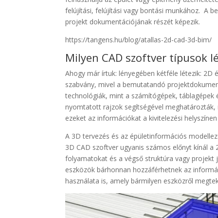
felújítási, felújítási vagy bontási munkához. A 
projekt dokumentációjának részét képezik.
https://tangens.hu/blog/atallas-2d-cad-3d-bim/
Milyen CAD szoftver típusok l
Ahogy már írtuk: lényegében kétféle létezik: 2D
szabvány, mivel a bemutatandó projektdokumentá
technológiák, mint a számítógépek, táblagépek é
nyomtatott rajzok segítségével meghatározták, m
ezeket az információkat a kivitelezési helyszín
A 3D tervezés és az épületinformációs modelle
3D CAD szoftver ugyanis számos előnyt kínál a 
folyamatokat és a végső struktúra vagy projekt 
eszközök bárhonnan hozzáférhetnek az informác
használata is, amely bármilyen eszközről megte