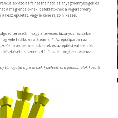
 grafikus ábrázolás felhasználható az anyagmennyiségek és
het a megrendelőknek, befektetőknek a végeredmény
 a kész épületet, vagy le kéne rajzolni kézzel.
 dolgozó tervezők – vagy a tervezés bizonyos fázisaiban
m fog vele találkozni a Steamen*. Az építőiparban az
jzolók, a projektmenedzserek és az építési vállalkozók
k elkészítéséhez, szerkesztéséhez és megtekintéséhez
y támogatja a frissítések kezelését és a felhasználók közötti