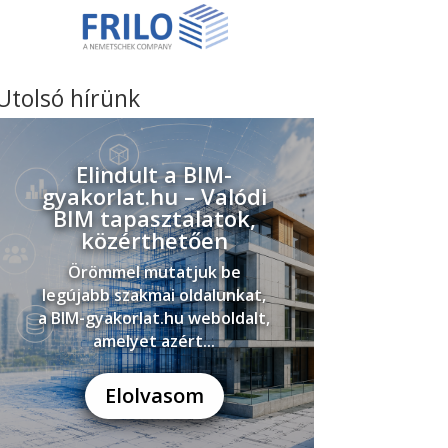
Utolsó hírünk
Elindult a BIM-
gyakorlat.hu – Valódi
BIM tapasztalatok,
közérthetően
Örömmel mutatjuk be
legújabb szakmai oldalunkat,
a BIM-gyakorlat.hu weboldalt,
amelyet azért...
Elolvasom