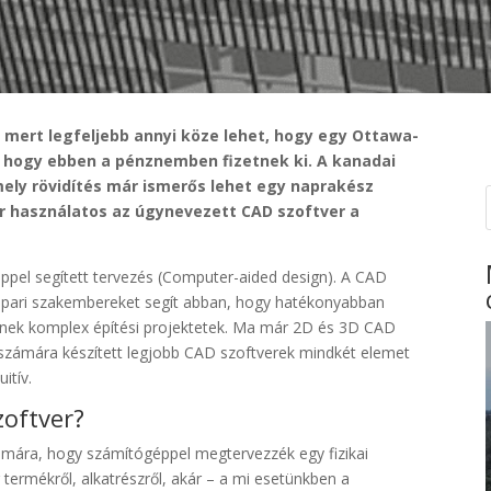
, mert legfeljebb annyi köze lehet, hogy egy Ottawa-
, hogy ebben a pénznemben fizetnek ki. A kanadai
mely rövidítés már ismerős lehet egy naprakész
r használatos az úgynevezett CAD szoftver a
ppel segített tervezés (Computer-aided design). A CAD
őipari szakembereket segít abban, hogy hatékonyabban
ljenek komplex építési projektetek. Ma már 2D és 3D CAD
számára készített legjobb CAD szoftverek mindkét elemet
itív.
zoftver?
zámára, hogy számítógéppel megtervezzék egy fizikai
termékről, alkatrészről, akár – a mi esetünkben a