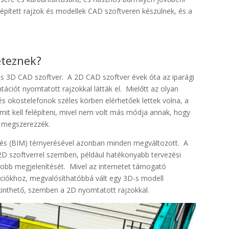
beépített rajzok és modellek CAD szoftveren készülnek, és a
éteznek?
 és 3D CAD szoftver. A 2D CAD szoftver évek óta az iparági
ciót nyomtatott rajzokkal látták el. Mielőtt az olyan
s okostelefonok széles körben elérhetőek lettek volna, a
it kell felépíteni, mivel nem volt más módja annak, hogy
en megszerezzék.
zés (BIM) térnyerésével azonban minden megváltozott. A
2D szoftverrel szemben, például hatékonyabb tervezési
jobb megjelenítését. Mivel az internetet támogató
iókhoz, megvalósíthatóbbá vált egy 3D-s modell
kinthető, szemben a 2D nyomtatott rajzokkal.