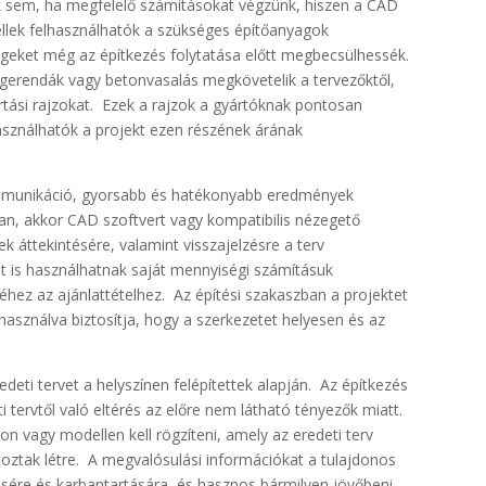
k sem, ha megfelelő számításokat végzünk, hiszen a CAD
ellek felhasználhatók a szükséges építőanyagok
geket még az építkezés folytatása előtt megbecsülhessék.
lgerendák vagy betonvasalás megkövetelik a tervezőktől,
rtási rajzokat. Ezek a rajzok a gyártóknak pontosan
asználhatók a projekt ezen részének árának
ommunikáció, gyorsabb és hatékonyabb eredmények
an, akkor CAD szoftvert vagy kompatibilis nézegető
k áttekintésére, valamint visszajelzésre a terv
t is használhatnak saját mennyiségi számításuk
éhez az ajánlattételhez. Az építési szakaszban a projektet
lhasználva biztosítja, hogy a szerkezetet helyesen és az
redeti tervet a helyszínen felépítettek alapján. Az építkezés
i tervtől való eltérés az előre nem látható tényezők miatt.
on vagy modellen kell rögzíteni, amely az eredeti terv
oztak létre. A megvalósulási információkat a tulajdonos
ésére és karbantartására, és hasznos bármilyen jövőbeni