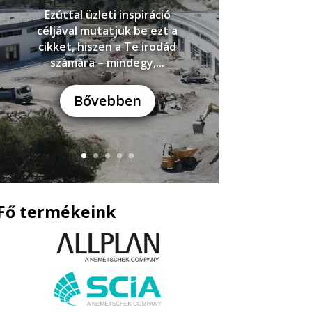
Ezúttal üzleti inspiráció
céljával mutatjuk be ezt a
cikket, hiszen a Te irodád
számára – mindegy,...
Bővebben
Fő termékeink