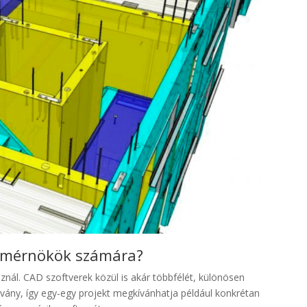
r mérnökök számára?
znál. CAD szoftverek közül is akár többfélét, különösen
abvány, így egy-egy projekt megkívánhatja például konkrétan