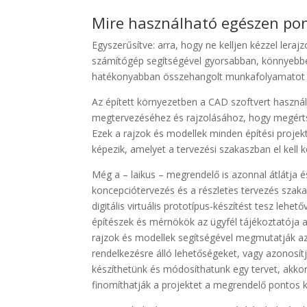
Mire használható egészen pon
Egyszerűsítve: arra, hogy ne kelljen kézzel lera
számítógép segítségével gyorsabban, könnyebb
hatékonyabban összehangolt munkafolyamatot lé
Az épített környezetben a CAD szoftvert használ
megtervezéséhez és rajzolásához, hogy megértsé
Ezek a rajzok és modellek minden építési projek
képezik, amelyet a tervezési szakaszban el kell k
Még a – laikus – megrendelő is azonnal átlátja é
koncepciótervezés és a részletes tervezés szaka
digitális virtuális prototípus-készítést tesz leh
építészek és mérnökök az ügyfél tájékoztatója al
rajzok és modellek segítségével megmutatják az 
rendelkezésre álló lehetőségeket, vagy azonosítj
készíthetünk és módosíthatunk egy tervet, akko
finomíthatják a projektet a megrendelő pontos