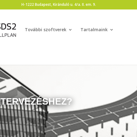
H-1222 Budapest, Kiránduló u. 4/a. II. em. 9.
További szoftverek
Tartalmaink
 TERVEZÉSHEZ?