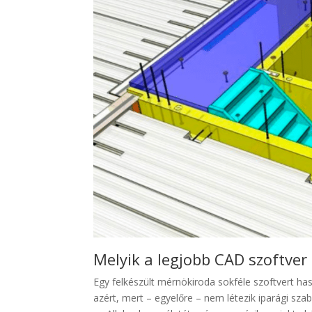
Melyik a legjobb CAD szoftve
Egy felkészült mérnökiroda sokféle szoftvert has
azért, mert – egyelőre – nem létezik iparági sz