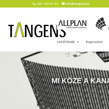
+36 1 424 01 34
info@tangens.hu
Letöltések
Kapcsolat
MI KÖZE A KA