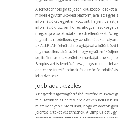
A felhőtechnológia teljesen kiküszöböli ezeket 
modell-együttműködési platformjával az egyes s
információkat egyetlen központi helyen. Ez azt j
információkhoz, amikor és ahogyan szüksége van
megtartja a saját adatai feletti ellenőrzést. Az
egyesített modellben, így az ütközések a folyam
az ALLPLAN felhőtechnológiájával a különböző f
egy modellen, akár azért, hogy együttműködjen
segítsék más szakterületek munkáját anélkül, hog
Bimplus azt is lehetővé teszi, hogy minden fél az
adatcsere-interfészeknek és a relációs adatbáz
lehetővé teszi.
Jobb adatkezelés
Az egyetlen igazságforrásból történő munkavégz
felé. Azonban az építési projekteken belül a k
miatt könnyen előfordulhat, hogy az adatok gyo
jelentős értéket veszíthetnek. A Bimplus ezt úgy