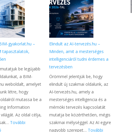
 BIM-gyakorlat.hu –
Elindult az AI-tervezés.hu –
M tapasztalatok,
Minden, amit a mesterséges
ően
intelligenciáról tudni érdemes a
tervezésben
utatjuk be legújabb
ldalunkat, a BIM-
Örömmel jelentjük be, hogy
.hu weboldalt, amelyet
elindult új szakmai oldalunk, az
unk létre, hogy
AI-tervezés.hu, amely a
 oldalról mutassa be a
mesterséges intelligencia és a
ding Information
mérnöki tervezés kapcsolatát
világát. Az oldal célja,
mutatja be közérthetően, mégis
csak…
További
szakmai mélységgel. Az AI egyre
:
ó
nagyobb szerepet…
További