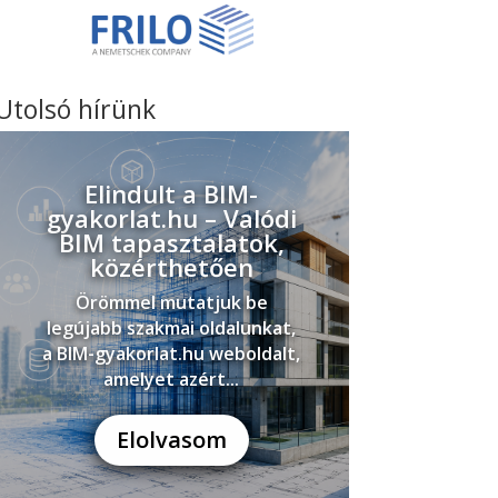
Utolsó hírünk
Elindult a BIM-
gyakorlat.hu – Valódi
BIM tapasztalatok,
közérthetően
Örömmel mutatjuk be
legújabb szakmai oldalunkat,
a BIM-gyakorlat.hu weboldalt,
amelyet azért...
Elolvasom