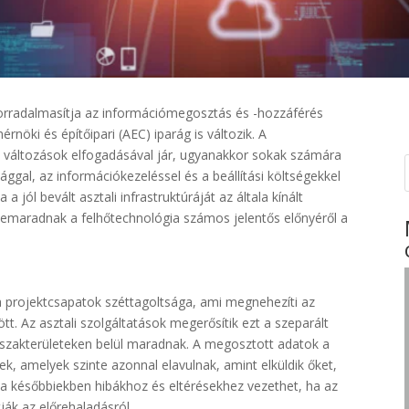
orradalmasítja az információmegosztás és -hozzáférés
nöki és építőipari (AEC) iparág is változik. A
e változások elfogadásával jár, ugyanakkor sokak számára
ggal, az információkezeléssel és a beállítási költségekkel
a jól bevált asztali infrastruktúráját az általa kínált
lemaradnak a felhőtechnológia számos jelentős előnyéről a
a projektcsapatok széttagoltsága, ami megnehezíti az
t. Az asztali szolgáltatások megerősítik ezt a szeparált
szakterületeken belül maradnak. A megosztott adatok a
lek, amelyek szinte azonnal elavulnak, amint elküldik őket,
a későbbiekben hibákhoz és eltérésekhez vezethet, ha az
ák az előrehaladásról.