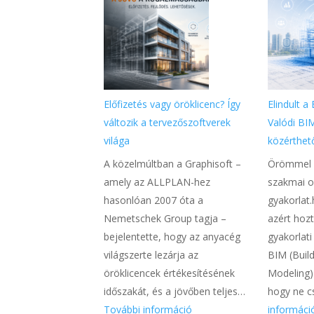
Előfizetés vagy öröklicenc? Így
Elindult a
változik a tervezőszoftverek
Valódi BI
világa
közérthet
A közelmúltban a Graphisoft –
Örömmel m
amely az ALLPLAN-hez
szakmai o
hasonlóan 2007 óta a
gyakorlat
Nemetschek Group tagja –
azért hozt
bejelentette, hogy az anyacég
gyakorlati
világszerte lezárja az
BIM (Buil
öröklicencek értékesítésének
Modeling) 
időszakát, és a jövőben teljes…
hogy ne 
:
További információ
informáci