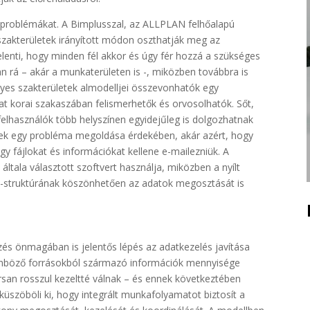
a problémákat. A Bimplusszal, az ALLPLAN felhőalapú
zakterületek irányított módon oszthatják meg az
elenti, hogy minden fél akkor és úgy fér hozzá a szükséges
 rá – akár a munkaterületen is -, miközben továbbra is
 egyes szakterületek almodelljei összevonhatók egy
at korai szakaszában felismerhetők és orvosolhatók. Sőt,
elhasználók több helyszínen egyidejűleg is dolgozhatnak
ek egy probléma megoldása érdekében, akár azért, hogy
y fájlokat és információkat kellene e-mailezniük. A
 általa választott szoftvert használja, miközben a nyílt
is-struktúrának köszönhetően az adatok megosztását is
és önmagában is jelentős lépés az adatkezelés javítása
ülönböző forrásokból származó információk mennyisége
rsan rosszul kezeltté válnak – és ennek következtében
 küszöböli ki, hogy integrált munkafolyamatot biztosít a