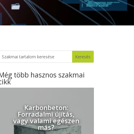
Még több hasznos szakmai
cikk
Karbonbeton:
Forradalmi újítás,
vagy valami egészen
más?