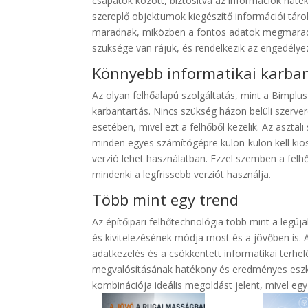
csapatok között, biztosítva az információk hat
szereplő objektumok kiegészítő információi tárol
maradnak, miközben a fontos adatok megmaradn
szüksége van rájuk, és rendelkezik az engedélye
Könnyebb informatikai karba
Az olyan felhőalapú szolgáltatás, mint a Bimplu
karbantartás. Nincs szükség házon belüli szerver
esetében, mivel ezt a felhőből kezelik. Az asztal
minden egyes számítógépre külön-külön kell kios
verzió lehet használatban. Ezzel szemben a felhő
mindenki a legfrissebb verziót használja.
Több mint egy trend
Az építőipari felhőtechnológia több mint a legúj
és kivitelezésének módja most és a jövőben is.
adatkezelés és a csökkentett informatikai terhel
megvalósításának hatékony és eredményes eszköz
kombinációja ideális megoldást jelent, mivel eg