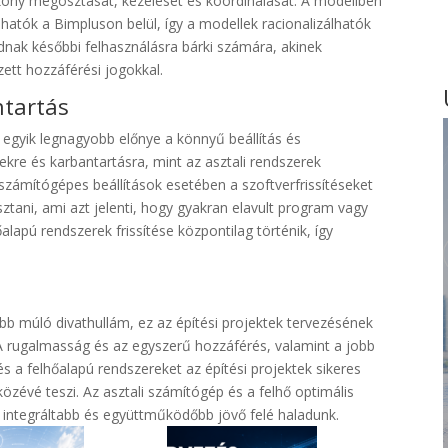
ékony megosztását, kezelését és koordinálását. A modellben
hatók a Bimpluson belül, így a modellek racionalizálhatók
ak későbbi felhasználásra bárki számára, akinek
zett hozzáférési jogokkal.
ntartás
s egyik legnagyobb előnye a könnyű beállítás és
ekre és karbantartásra, mint az asztali rendszerek
i számítógépes beállítások esetében a szoftverfrissítéseket
ztani, ami azt jelenti, hogy gyakran elavult program vagy
alapú rendszerek frissítése központilag történik, így
abb múló divathullám, ez az építési projektek tervezésének
 A rugalmasság és az egyszerű hozzáférés, valamint a jobb
és a felhőalapú rendszereket az építési projektek sikeres
évé teszi. Az asztali számítógép és a felhő optimális
y integráltabb és együttműködőbb jövő felé haladunk.