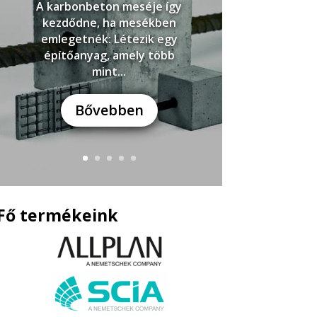
A karbonbeton meséje így
kezdődne, ha mesékben
emlegetnék: Létezik egy
építőanyag, amely több
mint...
Bővebben
Fő termékeink