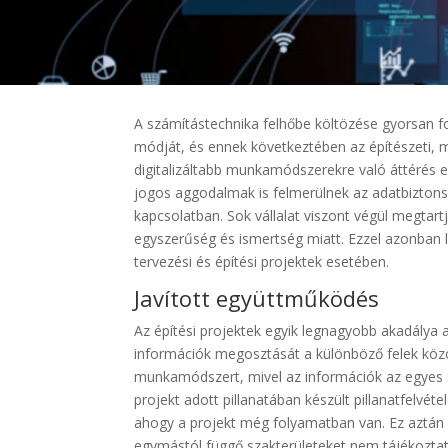
A számítástechnika felhőbe költözése gyorsan f
módját, és ennek következtében az építészeti, mér
digitalizáltabb munkamódszerekre való áttérés 
jogos aggodalmak is felmerülnek az adatbiztonsá
kapcsolatban. Sok vállalat viszont végül megtartja 
egyszerűség és ismertség miatt. Ezzel azonban 
tervezési és építési projektek esetében.
Javított együttműködés
Az építési projektek egyik legnagyobb akadálya 
információk megosztását a különböző felek közöt
munkamódszert, mivel az információk az egyes 
projekt adott pillanatában készült pillanatfelvéte
ahogy a projekt még folyamatban van. Ez aztán 
egymástól függő szakterületeket nem tájékoztatj