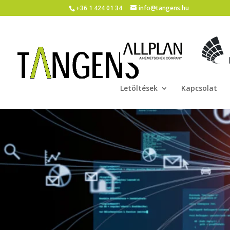
+36 1 424 01 34
info@tangens.hu
Letöltések
Kapcsolat