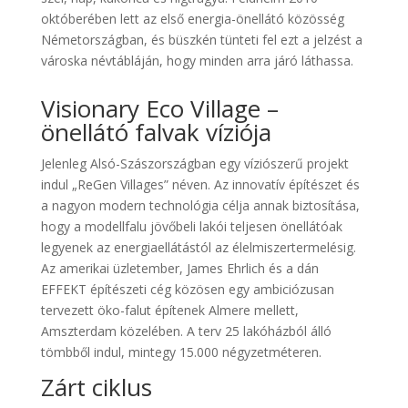
októberében lett az első energia-önellátó közösség
Németországban, és büszkén tünteti fel ezt a jelzést a
városka névtábláján, hogy minden arra járó láthassa.
Visionary Eco Village –
önellátó falvak víziója
Jelenleg Alsó-Szászországban egy víziószerű projekt
indul „ReGen Villages” néven. Az innovatív építészet és
a nagyon modern technológia célja annak biztosítása,
hogy a modellfalu jövőbeli lakói teljesen önellátóak
legyenek az energiaellátástól az élelmiszertermelésig.
Az amerikai üzletember, James Ehrlich és a dán
EFFEKT építészeti cég közösen egy ambiciózusan
tervezett öko-falut építenek Almere mellett,
Amszterdam közelében. A terv 25 lakóházból álló
tömbből indul, mintegy 15.000 négyzetméteren.
Zárt ciklus