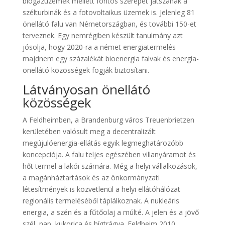
biogázüzemek mellett fontos szerepet játszanak a
szélturbinák és a fotovoltaikus üzemek is. Jelenleg 81
önellátó falu van Németországban, és további 150-et
terveznek. Egy nemrégiben készült tanulmány azt
jósolja, hogy 2020-ra a német energiatermelés
majdnem egy százalékát bioenergia falvak és energia-
önellátó közösségek fogják biztosítani.
Látványosan önellátó
közösségek
A Feldheimben, a Brandenburg város Treuenbrietzen
kerületében valósult meg a decentralizált
megújulóenergia-ellátás egyik legmeghatározóbb
koncepciója. A falu teljes egészében villanyáramot és
hőt termel a lakói számára. Még a helyi vállalkozások,
a magánháztartások és az önkormányzati
létesítmények is közvetlenül a helyi ellátóhálózat
regionális termeléséből táplálkoznak. A nukleáris
energia, a szén és a fűtőolaj a múlté. A jelen és a jövő
szél, nap, kukorica és hígtrágya. Feldheim 2010