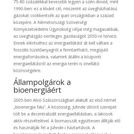
75-80 százalékkal kevesebb legyen a szén-dioxid, mint
1990-ben: ez a kívánt cél, miszerint az üvegházhatású
gázokat csökkentsék az ipari országokban a század
közepére. A Németországi Szövetségi
Környezetvédelmi Ügynökség céljai még magasabbak,
az üvegházgáz-semleges gazdaságot 2050-re tervezi.
Ennek eléréséhez az energiaellátást át kell váltani a
fosszilis tüzelőanyagról a fenntartható, megújuló
energiaforrásokra, valamint átállni a központi
energiaellátásról az energia terén is önellátó
közösségekre.
Állampolgárok a
bioenergiáért
2005-ben Alsó-Szászországban alakult az első német
„bioenergia falu”. A közösség, Jühnde úttörő szerepet
tölt be a decentralizált energiaellátásban, a lakosok
aktív részvételével. A biomasszát együttesen állítják elő
és használják fel a Jühnde-i háztartások. A