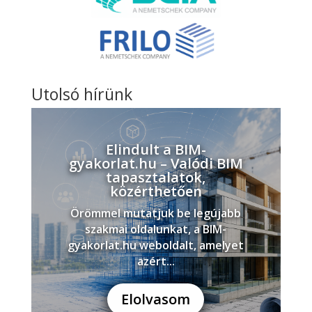
Utolsó hírünk
Elindult a BIM-
gyakorlat.hu – Valódi BIM
tapasztalatok,
közérthetően
Örömmel mutatjuk be legújabb
szakmai oldalunkat, a BIM-
gyakorlat.hu weboldalt, amelyet
azért...
Elolvasom