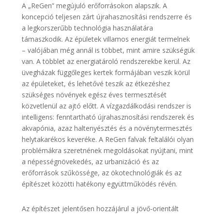
A „ReGen” megújuló erőforrásokon alapszik. A
koncepció teljesen zárt újrahasznosítási rendszerre és
a legkorszerűbb technológia használatára
támaszkodik. Az épületek villamos energiát termelnek
– valójában még annál is többet, mint amire szükségük
van. A többlet az energiatároló rendszerekbe kerül. Az
üvegházak függőleges kertek formájában veszik körül
az épületeket, és lehetővé teszik az étkezéshez
szükséges növények egész éves termesztését
közvetlenül az ajtó előtt. A vízgazdálkodási rendszer is
intelligens: fenntartható újrahasznosítási rendszerek és
akvapónia, azaz haltenyésztés és a növénytermesztés
helytakarékos keveréke. A ReGen falvak feltalálói olyan
problémákra szeretnének megoldásokat nyújtani, mint
a népességnövekedés, az urbanizáció és az
erőforrások szűkössége, az ökotechnológiák és az
építészet közötti hatékony együttműködés révén.
Az építészet jelentősen hozzájárul a jövő-orientált