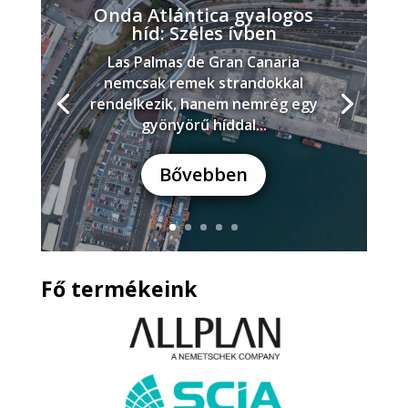
Onda Atlántica gyalogos
híd: Széles ívben
Las Palmas de Gran Canaria
nemcsak remek strandokkal
rendelkezik, hanem nemrég egy
gyönyörű híddal...
Bővebben
Fő termékeink