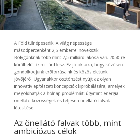
A Föld túlnépesedik. A világ népessége
másodpercenként 2,5 emberrel növekszik.
Bolygónknak több mint 7,5 milliárd lakosa van. 2050-re
körülbelül tíz milliárd lesz. Ez jó ok arra, hogy közösen
gondolkodjunk erőforrásaink és közös életünk
jövőjéről. Ugyanakkor ösztönzést nyújt az olyan
innovatív építészeti koncepciók kipróbálására, amelyek
megoldhatják a holnap problémáit: úgymint energia-
önellátó közösségek és teljesen önellátó falvak
létesítése.
Az önellátó falvak több, mint
ambiciózus célok