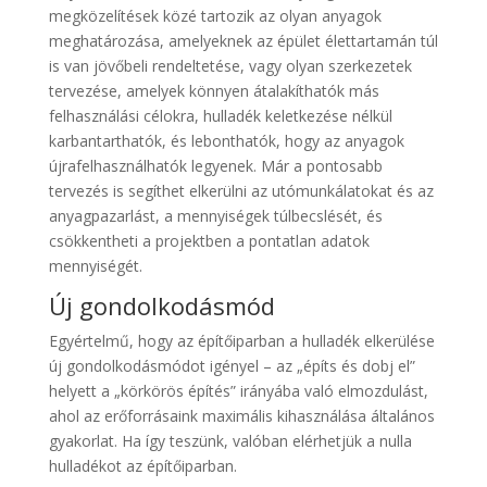
megközelítések közé tartozik az olyan anyagok
meghatározása, amelyeknek az épület élettartamán túl
is van jövőbeli rendeltetése, vagy olyan szerkezetek
tervezése, amelyek könnyen átalakíthatók más
felhasználási célokra, hulladék keletkezése nélkül
karbantarthatók, és lebonthatók, hogy az anyagok
újrafelhasználhatók legyenek. Már a pontosabb
tervezés is segíthet elkerülni az utómunkálatokat és az
anyagpazarlást, a mennyiségek túlbecslését, és
csökkentheti a projektben a pontatlan adatok
mennyiségét.
Új gondolkodásmód
Egyértelmű, hogy az építőiparban a hulladék elkerülése
új gondolkodásmódot igényel – az „építs és dobj el”
helyett a „körkörös építés” irányába való elmozdulást,
ahol az erőforrásaink maximális kihasználása általános
gyakorlat. Ha így teszünk, valóban elérhetjük a nulla
hulladékot az építőiparban.