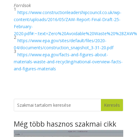
Források
1
https://www.constructionleadershipcouncil.co.uk/wp-
content/uploads/2016/05/ZAW-Report-Final-Draft-25-
February-
2020.pdf#:~:text=Zero%20Avoidable%20Waste%20%28ZAW%2
2
https://www.epa.gov/sites/default/files/2020-
04/documents/construction_snapshot_3-31-20.pdf
3
https://www.epa.gov/facts-and-figures-about-
materials-waste-and-recycling/national-overview-facts-
and-figures-materials
Még több hasznos szakmai cikk