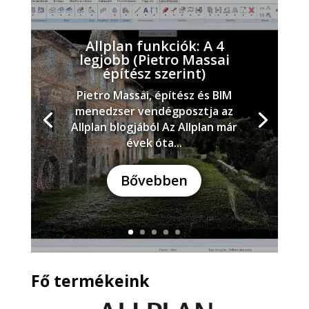
Allplan funkciók: A 4
legjobb (Pietro Massai
építész szerint)
Pietro Massai, építész és BIM
menedzser vendégposztja az
Allplan blogjából Az Allplan már
évek óta...
Bővebben
Fő termékeink