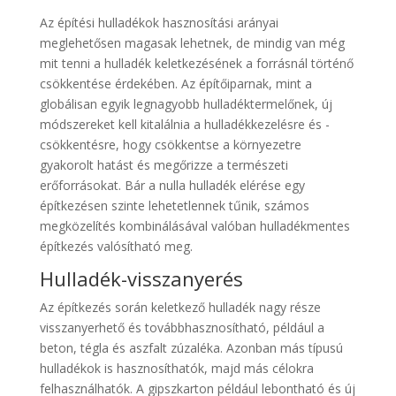
Az építési hulladékok hasznosítási arányai
meglehetősen magasak lehetnek, de mindig van még
mit tenni a hulladék keletkezésének a forrásnál történő
csökkentése érdekében. Az építőiparnak, mint a
globálisan egyik legnagyobb hulladéktermelőnek, új
módszereket kell kitalálnia a hulladékkezelésre és -
csökkentésre, hogy csökkentse a környezetre
gyakorolt hatást és megőrizze a természeti
erőforrásokat. Bár a nulla hulladék elérése egy
építkezésen szinte lehetetlennek tűnik, számos
megközelítés kombinálásával valóban hulladékmentes
építkezés valósítható meg.
Hulladék-visszanyerés
Az építkezés során keletkező hulladék nagy része
visszanyerhető és továbbhasznosítható, például a
beton, tégla és aszfalt zúzaléka. Azonban más típusú
hulladékok is hasznosíthatók, majd más célokra
felhasználhatók. A gipszkarton például lebontható és új