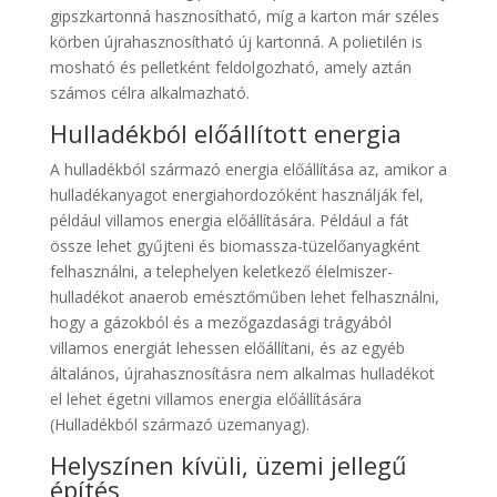
gipszkartonná hasznosítható, míg a karton már széles
körben újrahasznosítható új kartonná. A polietilén is
mosható és pelletként feldolgozható, amely aztán
számos célra alkalmazható.
Hulladékból előállított energia
A hulladékból származó energia előállítása az, amikor a
hulladékanyagot energiahordozóként használják fel,
például villamos energia előállítására. Például a fát
össze lehet gyűjteni és biomassza-tüzelőanyagként
felhasználni, a telephelyen keletkező élelmiszer-
hulladékot anaerob emésztőműben lehet felhasználni,
hogy a gázokból és a mezőgazdasági trágyából
villamos energiát lehessen előállítani, és az egyéb
általános, újrahasznosításra nem alkalmas hulladékot
el lehet égetni villamos energia előállítására
(Hulladékból származó üzemanyag).
Helyszínen kívüli, üzemi jellegű
építés