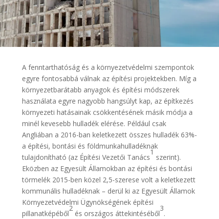
A fenntarthatóság és a környezetvédelmi szempontok
egyre fontosabbá válnak az építési projektekben. Míg a
környezetbarátabb anyagok és építési módszerek
használata egyre nagyobb hangsúlyt kap, az építkezés
környezeti hatásainak csökkentésének másik módja a
minél kevesebb hulladék elérése. Például csak
Angliában a 2016-ban keletkezett összes hulladék 63%-
a építési, bontási és földmunkahulladéknak
1
tulajdonítható (az Építési Vezetői Tanács
szerint).
Eközben az Egyesült Államokban az építési és bontási
törmelék 2015-ben közel 2,5-szerese volt a keletkezett
kommunális hulladéknak – derül ki az Egyesült Államok
Környezetvédelmi Ügynökségének építési
2
3
pillanatképéből
és országos áttekintéséből
.