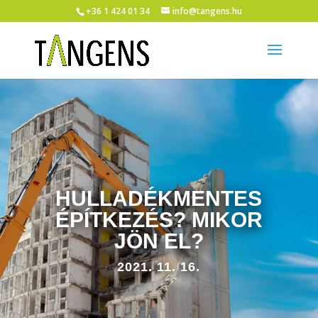
+36 1 424 01 34
info@tangens.hu
HULLADÉKMENTES
ÉPÍTKEZÉS? MIKOR
JÖN EL?
2021. 11. 16.