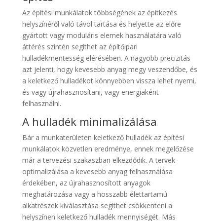
Az építési munkálatok többségének az építkezés
helyszínéről való távol tartása és helyette az előre
gyártott vagy moduláris elemek használatára való
áttérés szintén segíthet az építőipari
hulladékmentesség elérésében. A nagyobb precizitás
azt jelenti, hogy kevesebb anyag megy veszendőbe, és
a keletkező hulladékot könnyebben vissza lehet nyerni,
és vagy újrahasznosítani, vagy energiaként
felhasználni.
A hulladék minimalizálása
Bár a munkaterületen keletkező hulladék az építési
munkálatok közvetlen eredménye, ennek megelőzése
már a tervezési szakaszban elkezdődik. A tervek
optimalizálása a kevesebb anyag felhasználása
érdekében, az újrahasznosított anyagok
meghatározása vagy a hosszabb élettartamú
alkatrészek kiválasztása segíthet csökkenteni a
helyszínen keletkező hulladék mennyiségét. Más