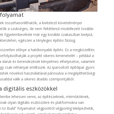
 folyamat
rek összehasonlíthatók, a kivitelező követelményei
tők a szükséges, de nem feltétlenül modellezett további
yek figyelembevétele már egy korábbi szakaszban beépül,
területen, egészen a tényleges építési fázisig.
özvetlen előnye a hatékonyabb építés. Ez a megközelítés
efolyásolhatják a projekt sikeres kimenetelét – például a
 a daruk és berendezések kényelmes elhelyezése, valamint
gy csak néhányat említsünk. Az iparosított építőipar gyors
ezetek növekvő használatával párosulva a megépíthetőségi
usabbá válik a sikeres átadás szempontjából.
digitális eszközökkel
lembe lehessen venni, az építészeknek, mérnököknek,
knak olyan digitális eszközökre és platformokra van
n to Build” folyamatot végponttól végpontig leképezhetik,