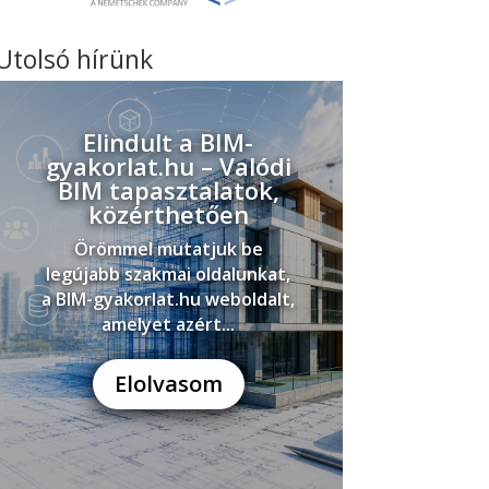
Utolsó hírünk
Elindult a BIM-
gyakorlat.hu – Valódi
BIM tapasztalatok,
közérthetően
Örömmel mutatjuk be
legújabb szakmai oldalunkat,
a BIM-gyakorlat.hu weboldalt,
amelyet azért...
Elolvasom