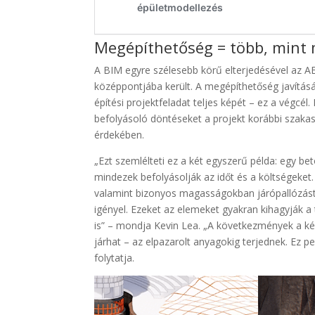
Megépíthetőség = több, mint 
A BIM egyre szélesebb körű elterjedésével az A
középpontjába került. A megépíthetőség javítás
építési projektfeladat teljes képét – ez a végcé
befolyásoló döntéseket a projekt korábbi szaka
érdekében.
„Ezt szemlélteti ez a két egyszerű példa: egy beto
mindezek befolyásolják az időt és a költségeket.
valamint bizonyos magasságokban járópallózást is
igényel. Ezeket az elemeket gyakran kihagyják a
is” – mondja Kevin Lea. „A következmények a ké
járhat – az elpazarolt anyagokig terjednek. Ez ped
folytatja.