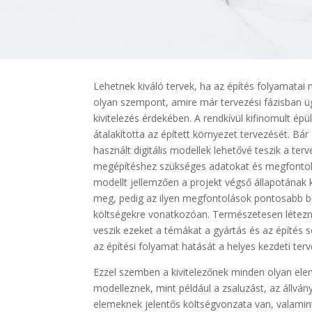
Lehetnek kiváló tervek, ha az építés folyamatai
olyan szempont, amire már tervezési fázisban 
kivitelezés érdekében. A rendkívül kifinomult é
átalakította az épített környezet tervezését. Bá
használt digitális modellek lehetővé teszik a te
megépítéshez szükséges adatokat és megfontolá
modellt jellemzően a projekt végső állapotának
meg, pedig az ilyen megfontolások pontosabb b
költségekre vonatkozóan. Természetesen létezn
veszik ezeket a témákat a gyártás és az építés 
az építési folyamat hatását a helyes kezdeti ter
Ezzel szemben a kivitelezőnek minden olyan elem
modelleznek, mint például a zsaluzást, az állvá
elemeknek jelentős költségvonzata van, valamint