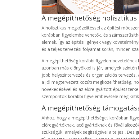
A megépíthetőség holisztikus
A holisztikus megközelítéssel az építési módsze
korábban figyelembe vehetők, és számszerűsíthe
elemek. Így az építési igények vagy követelmén
és a teljes tervezési folyamat során, minden szak
A megépíthetőség korábbi figyelembevételének k
azonban más előnyökkel is jár, amelyek szintén b
jobb helyszíntervezés és organizációs tervezés,
a jól megtervezett közúti megközelíthetőség, ho
növekedésével és az előre gyártott épületszerk
szempontok korábbi figyelembevétele még kritik
A megépíthetőség támogatása 
Ahhoz, hogy a megépíthetőséget korábban figye
előregyártóknak, acélgyártóknak és fővállalkozó
szükségük, amelyek segítségével a teljes „Desig