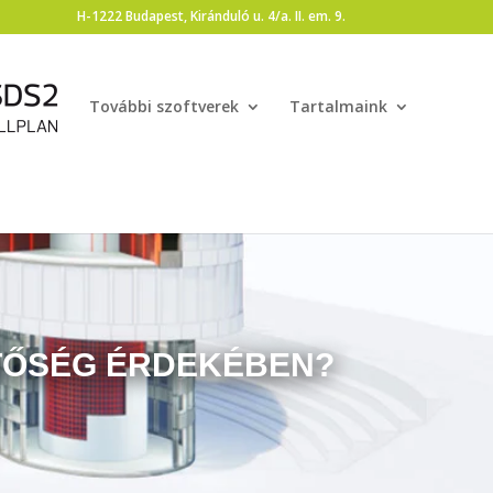
H-1222 Budapest, Kiránduló u. 4/a. II. em. 9.
További szoftverek
Tartalmaink
TŐSÉG ÉRDEKÉBEN?