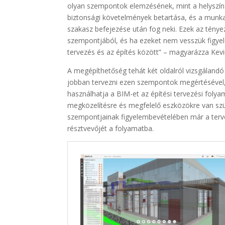
olyan szempontok elemzésének, mint a helyszín 
biztonsági követelmények betartása, és a munkat
szakasz befejezése után fog neki. Ezek az ténye
szempontjából, és ha ezeket nem vesszük figye
tervezés és az építés között” – magyarázza Ke
A megépíthetőség tehát két oldalról vizsgáland
jobban tervezni ezen szempontok megértésével, 
használhatja a BIM-et az építési tervezési folya
megközelítésre és megfelelő eszközökre van sz
szempontjainak figyelembevételében már a terv
résztvevőjét a folyamatba.