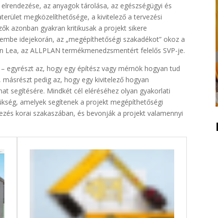
elrendezése, az anyagok tárolása, az egészségügyi és
erület megközelíthetősége, a kivitelező a tervezési
zők azonban gyakran kritikusak a projekt sikere
lembe idejekorán, az „megépíthetőségi szakadékot” okoz a
vin Lea, az ALLPLAN termékmenedzsmentért felelős SVP-je.
ó – egyrészt az, hogy egy építész vagy mérnök hogyan tud
másrészt pedig az, hogy egy kivitelező hogyan
mat segítésére. Mindkét cél eléréséhez olyan gyakorlati
ükség, amelyek segítenek a projekt megépíthetőségi
ezés korai szakaszában, és bevonják a projekt valamennyi