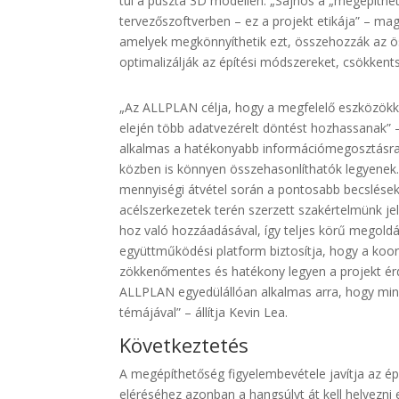
túl a puszta 3D modellen. „Sajnos a „megépít
tervezőszoftverben – ez a projekt etikája” – m
amelyek megkönnyíthetik ezt, összehozzák az ö
optimalizálják az építési módszereket, csökkent
„Az ALLPLAN célja, hogy a megfelelő eszközökke
elején több adatvezérelt döntést hozhassanak” – 
alkalmas a hatékonyabb információmegosztásra,
közben is könnyen összehasonlíthatók legyenek
mennyiségi átvétel során a pontosabb becslések
acélszerkezetek terén szerzett szakértelmünk
hoz való hozzáadásával, így teljes körű megoldás
együttműködési platform biztosítja, hogy a ko
zökkenőmentes és hatékony legyen a projekt érdek
ALLPLAN egyedülállóan alkalmas arra, hogy min
témájával” – állítja Kevin Lea.
Következtetés
A megépíthetőség figyelembevétele javítja az é
eléréséhez azonban a hangsúlyt át kell helyezni 