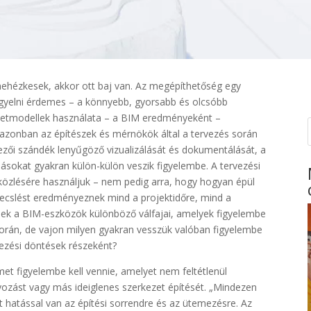
 nehézkesek, akkor ott baj van. Az megépíthetőség egy
ügyelni érdemes – a könnyebb, gyorsabb és olcsóbb
pületmodellek használata – a BIM eredményeként –
r azonban az építészek és mérnökök által a tervezés során
rvezői szándék lenyűgöző vizualizálását és dokumentálását, a
sokat gyakran külön-külön veszik figyelembe. A tervezési
 közlésére használjuk – nem pedig arra, hogy hogyan épül
ecslést eredményeznek mind a projektidőre, mind a
ek a BIM-eszközök különböző válfajai, amelyek figyelembe
során, de vajon milyen gyakran vesszük valóban figyelembe
vezési döntések részeként?
et figyelembe kell vennie, amelyet nem feltétlenül
nyozást vagy más ideiglenes szerkezet építését. „Mindezen
 hatással van az építési sorrendre és az ütemezésre. Az