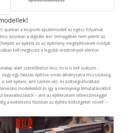
modellek!
EC-iparban a központi épületmodell az egész folyamat
ához azonban a digitális iker önmagában nem jelenti az
l. Ehelyett az építést és az építmény megépítésének módját
szában kell meghozni a legjobb eredmények elérése
nalap alatt szerelőbeton lesz, és ki is kell zsaluzni –
 Vagy egy falazás építése során állványzatra lesz szükség,
 kell építeni, ami szintén idő- és költségráfordítást
 tervezési modellekből és így a mennyiségi kimutatásokból
zi beavatkozástól – ami az építkezésen időveszteséggel
ig a kivitelezési fázisban az építési költségeket növeli” –