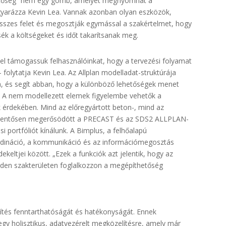
hetőség” nem egy gomb, amelyet megnyomhat a
agyarázza Kevin Lea. Vannak azonban olyan eszközök,
sszes felet és megosztják egymással a szakértelmet, hogy
sék a költségeket és időt takarítsanak meg.
l támogassuk felhasználóinkat, hogy a tervezési folyamat
folytatja Kevin Lea. Az Allplan modelladat-struktúrája
 és segít abban, hogy a különböző lehetőségek menet
. A nem modellezett elemek figyelembe vehetők a
 érdekében. Mind az előregyártott beton-, mind az
 jelentősen megerősödött a PRECAST és az SDS2 ALLPLAN-
i portfóliót kínálunk. A Bimplus, a felhőalapú
ordináció, a kommunikáció és az információmegosztás
eltjei között. „Ezek a funkciók azt jelentik, hogy az
den szakterületen foglalkozzon a megépíthetőség
pítés fenntarthatóságát és hatékonyságát. Ennek
egy holisztikus, adatvezérelt megközelítésre, amely már