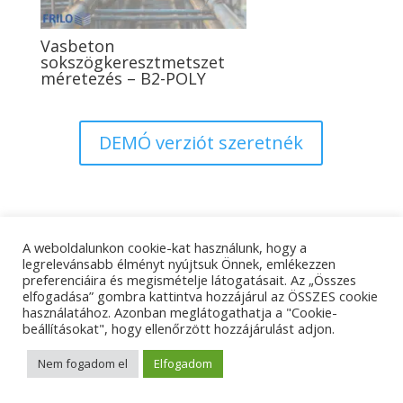
Vasbeton
sokszögkeresztmetszet
méretezés – B2-POLY
DEMÓ verziót szeretnék
A weboldalunkon cookie-kat használunk, hogy a
Adatkezelési tájékoztató
Impresszum
legrelevánsabb élményt nyújtsuk Önnek, emlékezzen
preferenciáira és megismételje látogatásait. Az „Összes
Kapcsolat
elfogadása” gombra kattintva hozzájárul az ÖSSZES cookie
használatához. Azonban meglátogathatja a "Cookie-
beállításokat", hogy ellenőrzött hozzájárulást adjon.
© Tangens Kft. - Weboldalkészítés:
Molnár Ferenc
Nem fogadom el
Elfogadom
Marketing