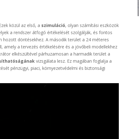
Ezek közül az első, a
szimuláció
, olyan számítási eszközök
yek a rendszer átfogó értékelését szolgálják, és fontos
rán hozott döntésekhez. A második terület a 24 méteres
l, amely a tervezés értékelésére és a jövőbeli modellekhez
rátor elkészültével párhuzamosan a harmadik terület a
síthatóságának
vizsgálata lesz. Ez magában foglalja a
zését pénzügyi, piaci, környezetvédelmi és biztonsági