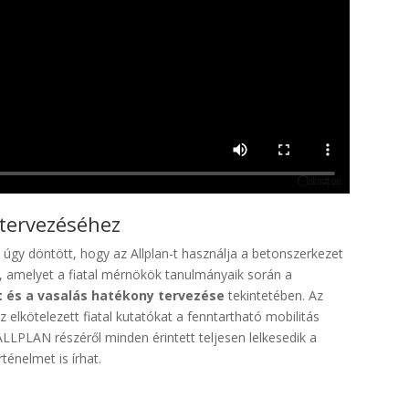
gtervezéséhez
gy döntött, hogy az Allplan-t használja a betonszerkezet
t, amelyet a fiatal mérnökök tanulmányaik során a
t és a vasalás hatékony tervezése
tekintetében. Az
lkötelezett fiatal kutatókat a fenntartható mobilitás
ALLPLAN részéről minden érintett teljesen lelkesedik a
ténelmet is írhat.