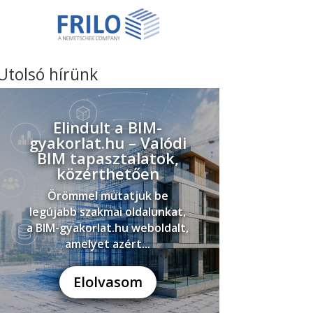
Utolsó hírünk
Elindult a BIM-
gyakorlat.hu – Valódi
BIM tapasztalatok,
közérthetően
Örömmel mutatjuk be
legújabb szakmai oldalunkat,
a BIM-gyakorlat.hu weboldalt,
amelyet azért...
Elolvasom