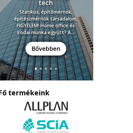
tech
Statikus, építőmérnök,
építészmérnök társadalom,
FIGYELEM! Home office és
irodai munka együtt? A...
Bővebben
Fő termékeink