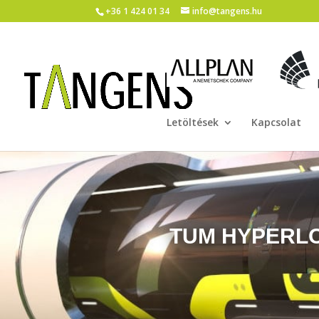
+36 1 424 01 34
info@tangens.hu
Letöltések
Kapcsolat
TUM HYPERL