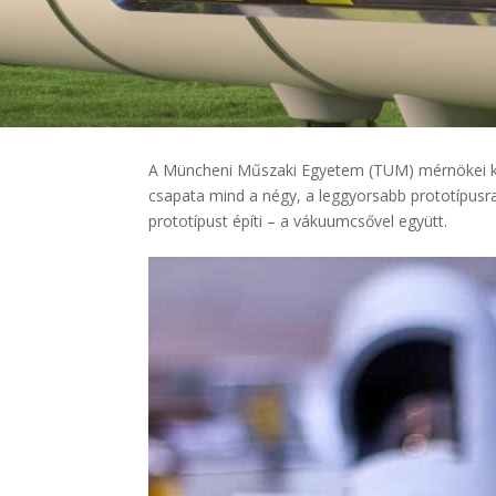
A Müncheni Műszaki Egyetem (TUM) mérnökei kö
csapata mind a négy, a leggyorsabb prototípusra
prototípust építi – a vákuumcsővel együtt.