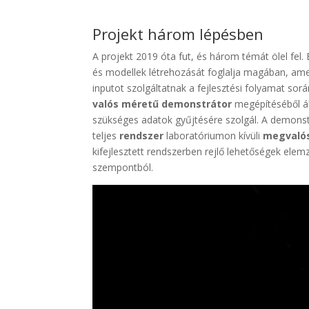
Projekt három lépésben
A projekt 2019 óta fut, és három témát ölel fel. 
és modellek létrehozását foglalja magában, amel
inputot szolgáltatnak a fejlesztési folyamat so
valós méretű demonstrátor
megépítéséből ál
szükséges adatok gyűjtésére szolgál. A demonst
teljes
rendszer
laboratóriumon kívüli
megvaló
kifejlesztett rendszerben rejlő lehetőségek elem
szempontból.