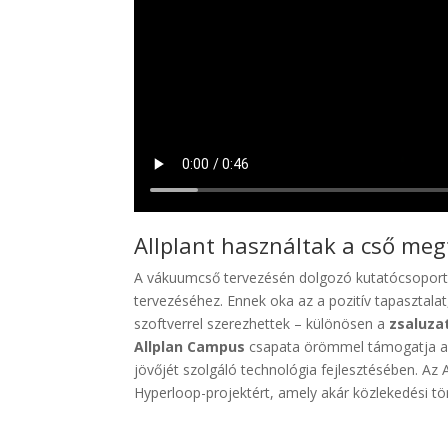
Allplant használtak a cső me
A vákuumcső tervezésén dolgozó kutatócsoport ú
tervezéséhez. Ennek oka az a pozitív tapasztala
szoftverrel szerezhettek – különösen a
zsaluza
Allplan Campus
csapata örömmel támogatja az e
jövőjét szolgáló technológia fejlesztésében. Az 
Hyperloop-projektért, amely akár közlekedési tör