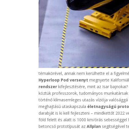
témakörével, annak nem kerülhette el a figyelm
Hyperloop Pod versenyt
megnyerte Kaliforniá
rendszer
kifejlesztésére, mint az Isar bajnoka
köztük professzorok, tudományos munkatársak é
történő klímasemleges utazás víziója valóságg
meghajtású utaskapszula
életnagyságú proto
darabját is ki kell fejleszteni – mindkettőt 2022
föld felett és alatt is 1000 km/órás sebességgel 
betoncső prototípusát az
Allplan
segítségével te