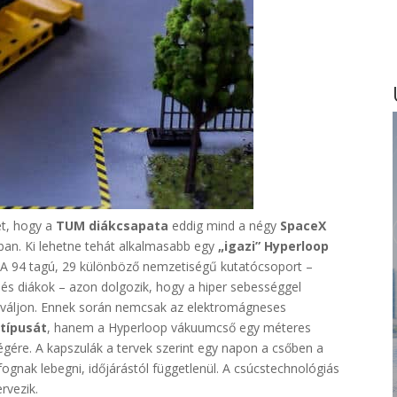
ét, hogy a
TUM diákcsapata
eddig mind a négy
SpaceX
ban. Ki lehetne tehát alkalmasabb egy
„igazi” Hyperloop
i? A 94 tagú, 29 különböző nemzetiségű kutatócsoport –
s diákok – azon dolgozik, hogy a hiper sebességgel
á váljon. Ennek során nemcsak az elektromágneses
típusát
, hanem a Hyperloop vákuumcső egy méteres
 végére. A kapszulák a tervek szerint egy napon a csőben a
fognak lebegni, időjárástól függetlenül. A csúcstechnológiás
rvezik.