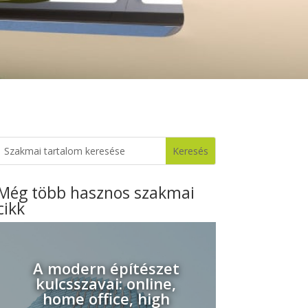
Még több hasznos szakmai
cikk
A modern építészet
kulcsszavai: online,
home office, high