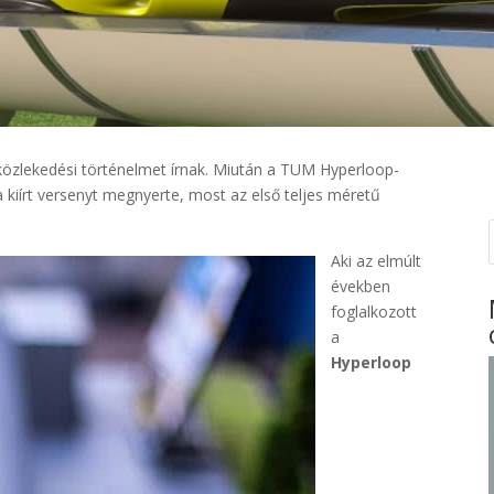
zlekedési történelmet írnak. Miután a TUM Hyperloop-
 kiírt versenyt megnyerte, most az első teljes méretű
Aki az elmúlt
években
foglalkozott
a
Hyperloop