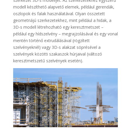
szerkezet 3D-s modelljét. Az szerkezetekhez egyszerű
modell készíthető alapvető elemek, például gerendák,
oszlopok és falak használatával. Olyan összetett
geometriájú szerkezetekhez, mint például a hidak, a
3D-s modell létrehozható egy keresztmetszet –
például egy hídszelvény – megrajzolásával és egy vonal
mentén történő extrudálásával (rögzített
szelvényeknél) vagy 3D-s alakzat söprésével a
szelvények közötti szakaszok húrjaival (változó
keresztmetszetű szelvények esetén).