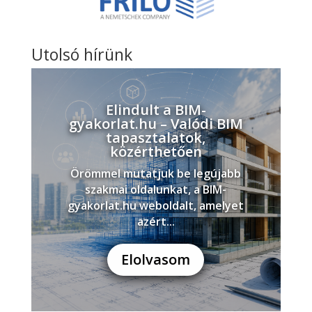
Utolsó hírünk
Elindult a BIM-
gyakorlat.hu – Valódi BIM
tapasztalatok,
közérthetően
Örömmel mutatjuk be legújabb
szakmai oldalunkat, a BIM-
gyakorlat.hu weboldalt, amelyet
azért...
Elolvasom