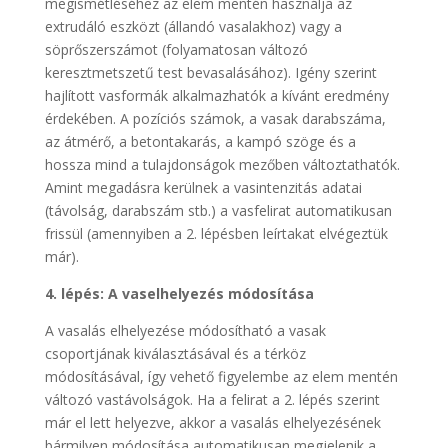
megismétléséhez az elem mentén használja az
extrudáló eszközt (állandó vasalakhoz) vagy a
söprőszerszámot (folyamatosan változó
keresztmetszetű test bevasalásához). Igény szerint
hajlított vasformák alkalmazhatók a kívánt eredmény
érdekében. A pozíciós számok, a vasak darabszáma,
az átmérő, a betontakarás, a kampó szöge és a
hossza mind a tulajdonságok mezőben változtathatók.
Amint megadásra kerülnek a vasintenzitás adatai
(távolság, darabszám stb.) a vasfelirat automatikusan
frissül (amennyiben a 2. lépésben leírtakat elvégeztük
már).
4. lépés: A vaselhelyezés módosítása
A vasalás elhelyezése módosítható a vasak
csoportjának kiválasztásával és a térköz
módosításával, így vehető figyelembe az elem mentén
változó vastávolságok. Ha a felirat a 2. lépés szerint
már el lett helyezve, akkor a vasalás elhelyezésének
bármilyen módosítása automatikusan megjelenik a