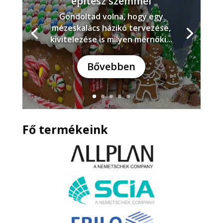
építész szemmel
Gondoltad volna, hogy egy
mézeskalács házikó tervezése,
kivitelezése is milyen mérnöki...
Bővebben
Fő termékeink