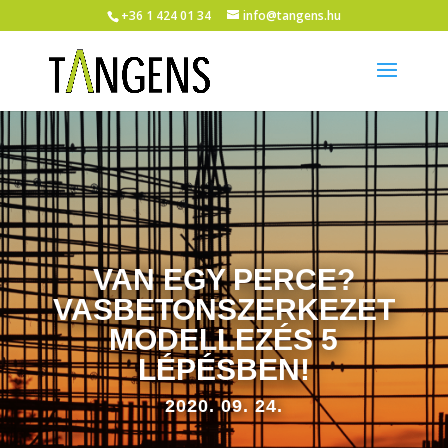
+36 1 424 01 34
info@tangens.hu
VAN EGY PERCE?
VASBETONSZERKEZET
MODELLEZÉS 5
LÉPÉSBEN!
2020. 09. 24.