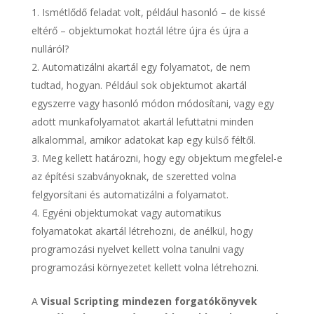
Ismétlődő feladat volt, például hasonló – de kissé
eltérő – objektumokat hoztál létre újra és újra a
nulláról?
Automatizálni akartál egy folyamatot, de nem
tudtad, hogyan. Például sok objektumot akartál
egyszerre vagy hasonló módon módosítani, vagy egy
adott munkafolyamatot akartál lefuttatni minden
alkalommal, amikor adatokat kap egy külső féltől.
Meg kellett határozni, hogy egy objektum megfelel-e
az építési szabványoknak, de szeretted volna
felgyorsítani és automatizálni a folyamatot.
Egyéni objektumokat vagy automatikus
folyamatokat akartál létrehozni, de anélkül, hogy
programozási nyelvet kellett volna tanulni vagy
programozási környezetet kellett volna létrehozni.
A
Visual Scripting mindezen forgatókönyvek