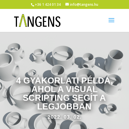
+36 1 424 01 34
info@tangens.hu
4 GYAKORLATI PÉLDA,
AHOL A VISUAL
SCRIPTING SEGÍT A
LEGJOBBAN
2022. 03. 02.