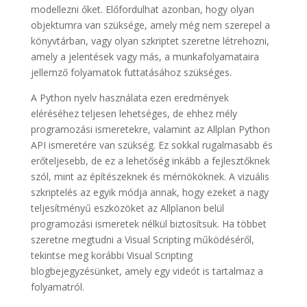
modellezni őket. Előfordulhat azonban, hogy olyan
objektumra van szüksége, amely még nem szerepel a
könyvtárban, vagy olyan szkriptet szeretne létrehozni,
amely a jelentések vagy más, a munkafolyamataira
jellemző folyamatok futtatásához szükséges.
A Python nyelv használata ezen eredmények
eléréséhez teljesen lehetséges, de ehhez mély
programozási ismeretekre, valamint az Allplan Python
API ismeretére van szükség. Ez sokkal rugalmasabb és
erőteljesebb, de ez a lehetőség inkább a fejlesztőknek
szól, mint az építészeknek és mérnököknek. A vizuális
szkriptelés az egyik módja annak, hogy ezeket a nagy
teljesítményű eszközöket az Allplanon belül
programozási ismeretek nélkül biztosítsuk. Ha többet
szeretne megtudni a Visual Scripting működéséről,
tekintse meg korábbi Visual Scripting
blogbejegyzésünket, amely egy videót is tartalmaz a
folyamatról.