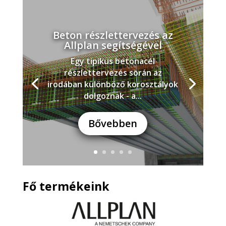
Beton részlettervezés az
Allplan segítségével
Egy tipikus betonacél
részlettervezés során az
irodában különböző korosztályok
dolgoznak - a...
Bővebben
Fő termékeink