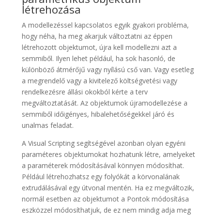
létrehozása
A modellezéssel kapcsolatos egyik gyakori probléma,
hogy néha, ha meg akarjuk változtatni az éppen
létrehozott objektumot, újra kell modellezni azt a
semmiből. Ilyen lehet például, ha sok hasonló, de
különböző átmérőjű vagy nyílású cső van. Vagy esetleg
a megrendelő vagy a kivitelező költségvetési vagy
rendelkezésre állási okokból kérte a terv
megváltoztatását. Az objektumok újramodellezése a
semmiből időigényes, hibalehetőségekkel járó és
unalmas feladat.
A Visual Scripting segítségével azonban olyan egyéni
paraméteres objektumokat hozhatunk létre, amelyeket
a paraméterek módosításával könnyen módosíthat.
Például létrehozhatsz egy folyókát a körvonalának
extrudálásával egy útvonal mentén. Ha ez megváltozik,
normál esetben az objektumot a Pontok módosítása
eszközzel módosíthatjuk, de ez nem mindig adja meg