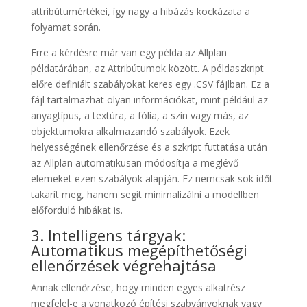
attribútumértékei, így nagy a hibázás kockázata a
folyamat során.
Erre a kérdésre már van egy példa az Allplan
példatárában, az Attribútumok között. A példaszkript
előre definiált szabályokat keres egy .CSV fájlban. Ez a
fájl tartalmazhat olyan információkat, mint például az
anyagtípus, a textúra, a fólia, a szín vagy más, az
objektumokra alkalmazandó szabályok. Ezek
helyességének ellenőrzése és a szkript futtatása után
az Allplan automatikusan módosítja a meglévő
elemeket ezen szabályok alapján. Ez nemcsak sok időt
takarít meg, hanem segít minimalizálni a modellben
előforduló hibákat is.
3. Intelligens tárgyak:
Automatikus megépíthetőségi
ellenőrzések végrehajtása
Annak ellenőrzése, hogy minden egyes alkatrész
megfelel-e a vonatkozó építési szabványoknak vagy