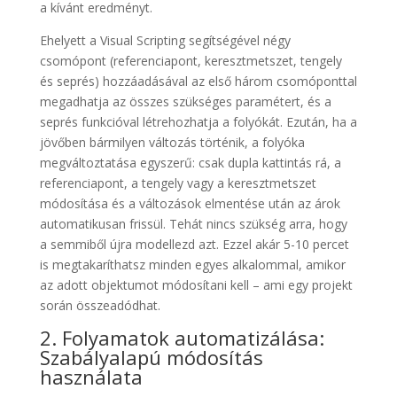
a kívánt eredményt.
Ehelyett a Visual Scripting segítségével négy
csomópont (referenciapont, keresztmetszet, tengely
és seprés) hozzáadásával az első három csomóponttal
megadhatja az összes szükséges paramétert, és a
seprés funkcióval létrehozhatja a folyókát. Ezután, ha a
jövőben bármilyen változás történik, a folyóka
megváltoztatása egyszerű: csak dupla kattintás rá, a
referenciapont, a tengely vagy a keresztmetszet
módosítása és a változások elmentése után az árok
automatikusan frissül. Tehát nincs szükség arra, hogy
a semmiből újra modellezd azt. Ezzel akár 5-10 percet
is megtakaríthatsz minden egyes alkalommal, amikor
az adott objektumot módosítani kell – ami egy projekt
során összeadódhat.
2. Folyamatok automatizálása:
Szabályalapú módosítás
használata