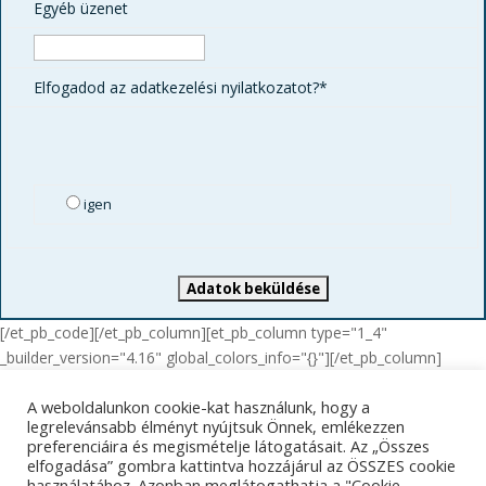
Egyéb üzenet
Elfogadod az adatkezelési nyilatkozatot?*
igen
[/et_pb_code][/et_pb_column][et_pb_column type="1_4"
_builder_version="4.16" global_colors_info="{}"][/et_pb_column]
[/et_pb_row][/et_pb_section]
A weboldalunkon cookie-kat használunk, hogy a
Adatkezelési tájékoztató
Impresszum
legrelevánsabb élményt nyújtsuk Önnek, emlékezzen
preferenciáira és megismételje látogatásait. Az „Összes
Kapcsolat
elfogadása” gombra kattintva hozzájárul az ÖSSZES cookie
használatához. Azonban meglátogathatja a "Cookie-