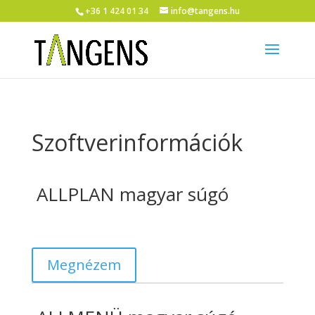
+36 1 424 01 34
info@tangens.hu
Szoftverinformációk
ALLPLAN magyar súgó
Megnézem