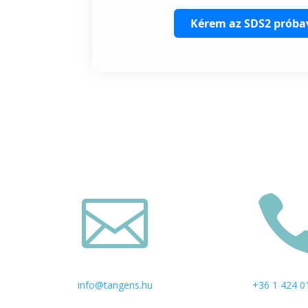
Kérem az SDS2 próba

info@tangens.hu
+36 1 424 0