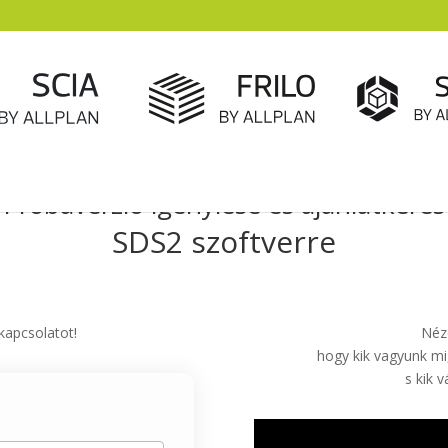
Próbaverzió igénylése és ajánlatkérés
SDS2 szoftverre
 kapcsolatot!
Néz
hogy kik vagyunk mi
s kik 