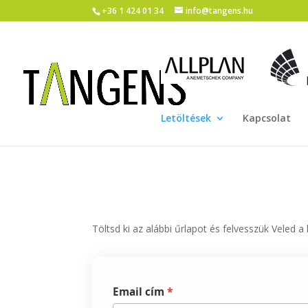
+36 1 424 01 34
info@tangens.hu
Letöltések
Kapcsolat
Töltsd ki az alábbi űrlapot és felvesszük Veled a
Email cím