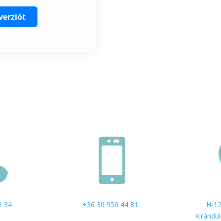
verziót


1 34
+36 30 950 44 81
H-12
Kiránduló