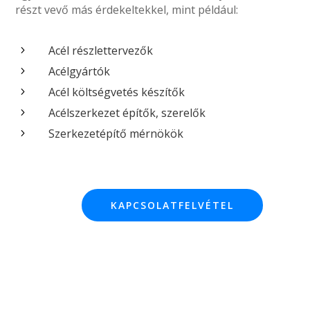
részt vevő más érdekeltekkel, mint például:
Acél részlettervezők
5
Acélgyártók
5
Acél költségvetés készítők
5
Acélszerkezet építők, szerelők
5
Szerkezetépítő mérnökök
5
KAPCSOLATFELVÉTEL