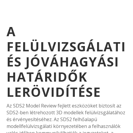
A
FELÜLVIZSGÁLATI
ÉS JÓVÁHAGYÁSI
HATÁRIDŐK
LERÖVIDÍTÉSE
Az SDS2 Model Review fejlett eszközöket biztosít az
SDS2-ben létrehozott 3D modellek felülvizsgálatához
és érvényesítéséhez. Az SDS2 felhőalapú
modellfelülvizsgálati környezetében a felhasználók