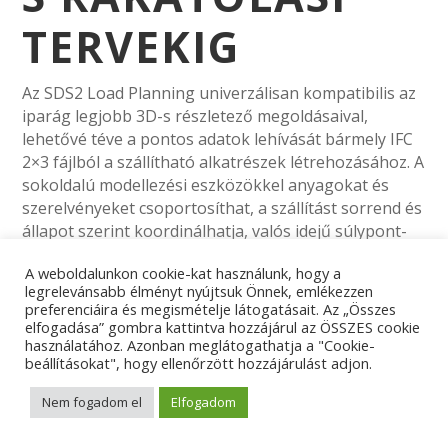
TERVEKIG
Az SDS2 Load Planning univerzálisan kompatibilis az
iparág legjobb 3D-s részletező megoldásaival,
lehetővé téve a pontos adatok lehívását bármely IFC
2×3 fájlból a szállítható alkatrészek létrehozásához. A
sokoldalú modellezési eszközökkel anyagokat és
szerelvényeket csoportosíthat, a szállítást sorrend és
állapot szerint koordinálhatja, valós idejű súlypont-
ellenőrzéseket kaphat, és még sok minden mást.
A weboldalunkon cookie-kat használunk, hogy a
legrelevánsabb élményt nyújtsuk Önnek, emlékezzen
preferenciáira és megismételje látogatásait. Az „Összes
elfogadása” gombra kattintva hozzájárul az ÖSSZES cookie
használatához. Azonban meglátogathatja a "Cookie-
beállításokat", hogy ellenőrzött hozzájárulást adjon.
Nem fogadom el
Elfogadom