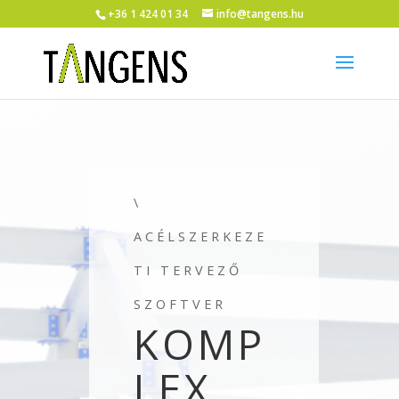
+36 1 424 01 34
info@tangens.hu
\
ACÉLSZERKEZE
TI TERVEZŐ
SZOFTVER
KOMP
LEX