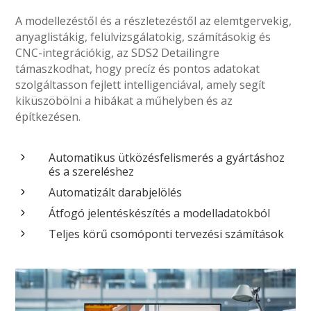
A modellezéstől és a részletezéstől az elemtgervekig,
anyaglistákig, felülvizsgálatokig, számításokig és
CNC-integrációkig, az SDS2 Detailingre
támaszkodhat, hogy precíz és pontos adatokat
szolgáltasson fejlett intelligenciával, amely segít
kiküszöbölni a hibákat a műhelyben és az
építkezésen.
Automatikus ütközésfelismerés a gyártáshoz
5
és a szereléshez
Automatizált darabjelölés
5
Átfogó jelentéskészítés a modelladatokból
5
Teljes körű csomóponti tervezési számítások
5