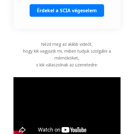
Érdekel a SCIA végeselem
Nézd meg az alább videót,
hogy kik vagyunk mi, miben tudjuk szolgálni a
mérnököket,
s kik válaszolnak az üzenetedre: