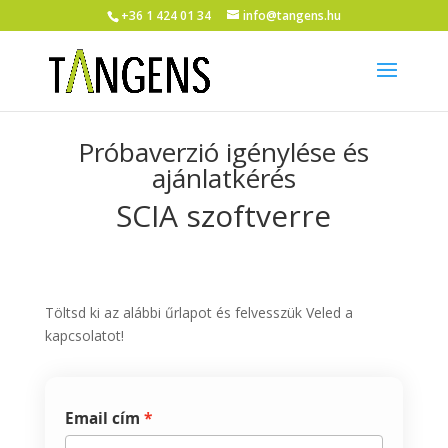
+36 1 424 01 34
info@tangens.hu
Próbaverzió igénylése és
ajánlatkérés
SCIA szoftverre
Töltsd ki az alábbi űrlapot és felvesszük Veled a
kapcsolatot!
Email cím