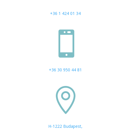
+36 1 424 01 34

+36 30 950 44 81

H-1222 Budapest,