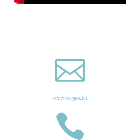

info@tangens.hu
