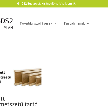
H-1222 Budapest, Kiránduló u. 4/a. II. em. 9.
További szoftverek
Tartalmaink
tt
metszetű tartó