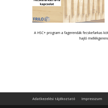
A HSC+ program a fagerendák fecskefarkas köté
hajló mellékgeren
Adatkezelési tájékoztató
Impresszum