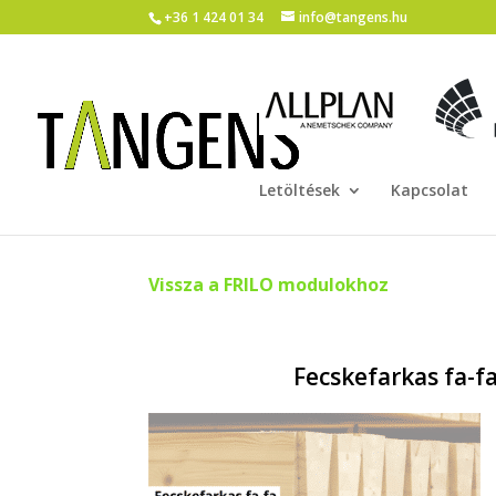
+36 1 424 01 34
info@tangens.hu
Letöltések
Kapcsolat
Vissza a FRILO modulokhoz
Fecskefarkas fa-f