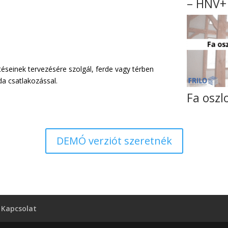
– HNV+
seinek tervezésére szolgál, ferde vagy térben
da csatlakozással.
Fa oszl
DEMÓ verziót szeretnék
Kapcsolat