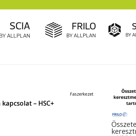
Faszerkezet
a kapcsolat – HSC+
Összete
kereszt