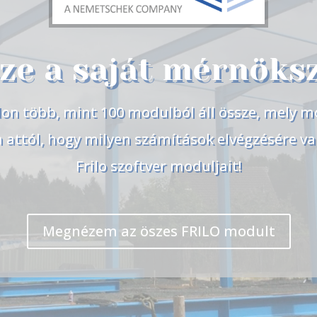
ze a saját mérnöks
don több, mint 100 modulból áll össze, mely m
attól, hogy milyen számítások elvégzésére v
Frilo szoftver moduljait!
Megnézem az öszes FRILO modult