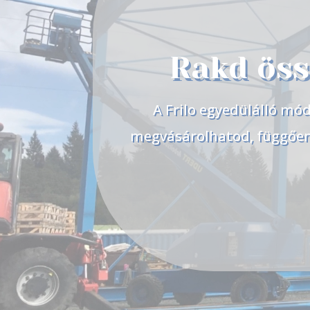
Rakd öss
A Frilo egyedülálló mó
megvásárolhatod, függően 