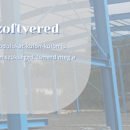
zoftvered
odulokat külön-külön is
an szükséged. Ismerd meg a