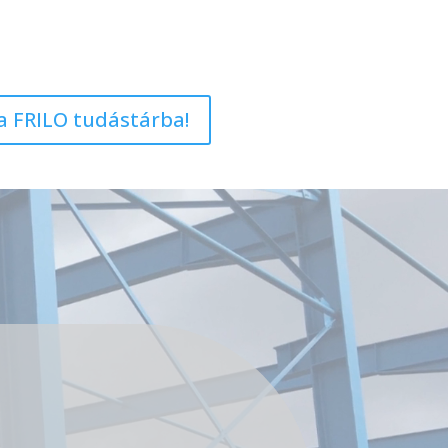
 a FRILO tudástárba!