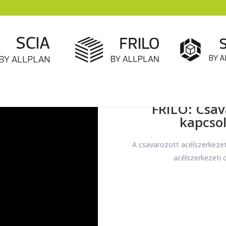
FRILO: Csav
kapcso
A csavarozott acélszerkezet
acélszerkezeti 