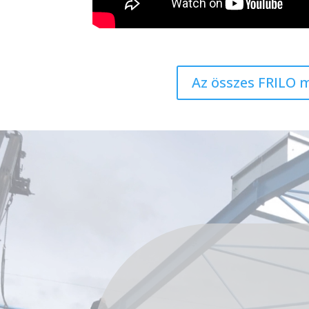
Az összes FRILO 
Videólejátszó