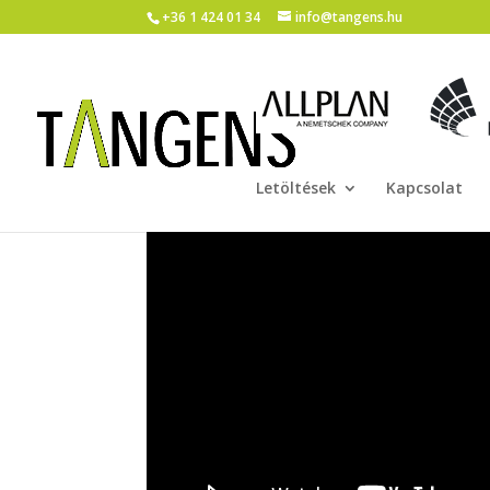
+36 1 424 01 34
info@tangens.hu
Letöltések
Kapcsolat