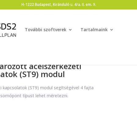
H-1222 Budapest, Kiránduló u. 4/a. II. em. 9.
További szoftverek
Tartalmaink
arozott acélszerkezeti
latok (ST9) modul
i kapcsolatok (ST9) modul segítségével 4 fajta
csomópont típust lehet méretezni.