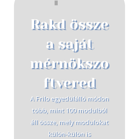
Rakd össze
a saját
mérnökszo
ftvered
A Frilo egyedülálló módon
több, mint 100 modulból
áll össze, mely modulokat
külön-külön is