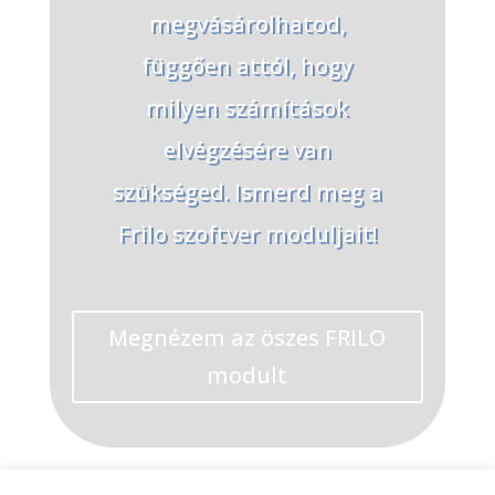
megvásárolhatod,
függően attól, hogy
milyen számítások
elvégzésére van
szükséged. Ismerd meg a
Frilo szoftver moduljait!
Megnézem az öszes FRILO
modult