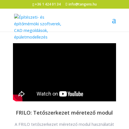
+36 1 424 01 34
info@tangens.hu
FRILO: Tetőszerkezet méretező modul
A FRILO tetőszerkezet méretező modul használatát