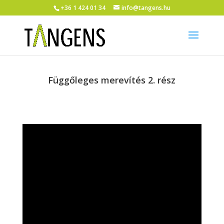
+36 1 424 01 34
info@tangens.hu
Függőleges merevítés 2. rész