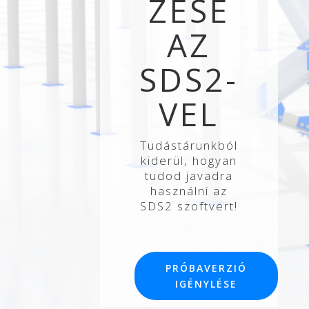
ZÉSE
AZ
SDS2-
VEL
Tudástárunkból
kiderül, hogyan
tudod javadra
használni az
SDS2 szoftvert!
PRÓBAVERZIÓ
IGÉNYLÉSE