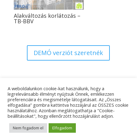
Alakváltozás korlátozás –
TB-BBV
DEMÓ verziót szeretnék
A weboldalunkon cookie-kat használunk, hogy a
Adatkezelési tájékoztató
Impresszum
legrelevánsabb élményt nyújtsuk Önnek, emlékezzen
preferenciáira és megismételje látogatásait. Az „Összes
Kapcsolat
elfogadása” gombra kattintva hozzájárul az ÖSSZES cookie
használatához. Azonban meglátogathatja a "Cookie-
beállításokat", hogy ellenőrzött hozzájárulást adjon.
© Tangens Kft. - Weboldalkészítés:
Molnár Ferenc
Nem fogadom el
Elfogadom
Marketing