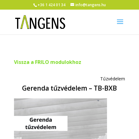
+36 1 424 01 34
info@tangens.hu
Vissza a FRILO modulokhoz
Tűzvédelem
Gerenda tűzvédelem – TB-BXB