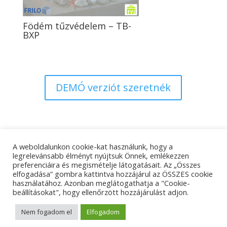
Födém tűzvédelem – TB-
BXP
DEMÓ verziót szeretnék
A weboldalunkon cookie-kat használunk, hogy a
Adatkezelési tájékoztató
Impresszum
legrelevánsabb élményt nyújtsuk Önnek, emlékezzen
preferenciáira és megismételje látogatásait. Az „Összes
Kapcsolat
elfogadása” gombra kattintva hozzájárul az ÖSSZES cookie
használatához. Azonban meglátogathatja a "Cookie-
beállításokat", hogy ellenőrzött hozzájárulást adjon.
© Tangens Kft. - Weboldalkészítés:
Molnár Ferenc
Nem fogadom el
Elfogadom
Marketing