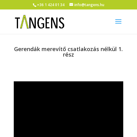
+36 1 424 01 34
info@tangens.hu
Gerendák merevítő csatlakozás nélkül 1.
rész