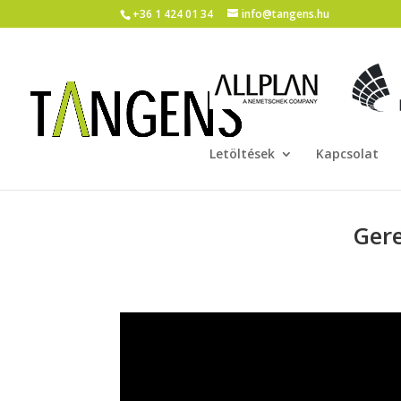
+36 1 424 01 34
info@tangens.hu
Letöltések
Kapcsolat
Gere