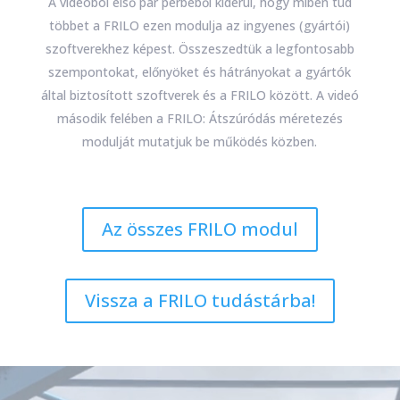
A videóból első pár perbéből kiderül, hogy miben tud
többet a FRILO ezen modulja az ingyenes (gyártói)
szoftverekhez képest. Összeszedtük a legfontosabb
szempontokat, előnyöket és hátrányokat a gyártók
által biztosított szoftverek és a FRILO között. A videó
második felében a FRILO: Átszúródás méretezés
modulját mutatjuk be működés közben.
Az összes FRILO modul
Vissza a FRILO tudástárba!
Videólejátszó