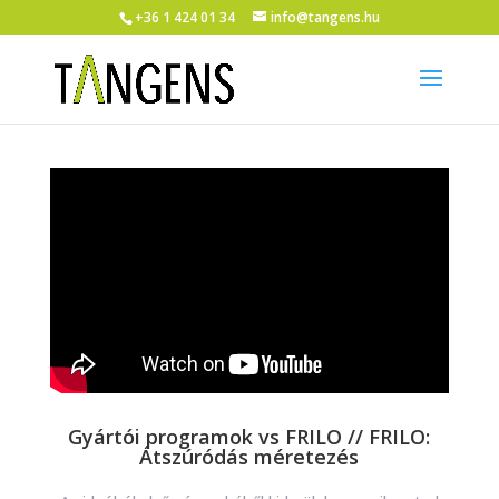
+36 1 424 01 34
info@tangens.hu
Gyártói programok vs FRILO // FRILO:
Átszúródás méretezés