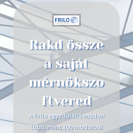
Rakd össze
a saját
mérnökszo
ftvered
A Frilo egyedülálló módon
több, mint 100 modulból