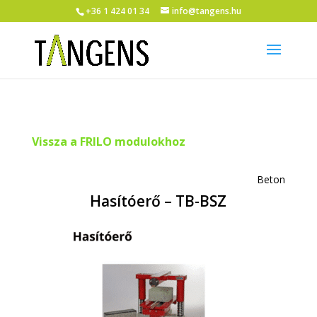
+36 1 424 01 34
info@tangens.hu
Vissza a FRILO modulokhoz
Beton
Hasítóerő – TB-BSZ