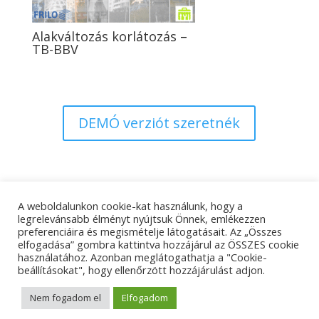
Alakváltozás korlátozás –
TB-BBV
DEMÓ verziót szeretnék
A weboldalunkon cookie-kat használunk, hogy a
Adatkezelési tájékoztató
Impresszum
legrelevánsabb élményt nyújtsuk Önnek, emlékezzen
preferenciáira és megismételje látogatásait. Az „Összes
Kapcsolat
elfogadása” gombra kattintva hozzájárul az ÖSSZES cookie
használatához. Azonban meglátogathatja a "Cookie-
beállításokat", hogy ellenőrzött hozzájárulást adjon.
© Tangens Kft. - Weboldalkészítés:
Molnár Ferenc
Nem fogadom el
Elfogadom
Marketing