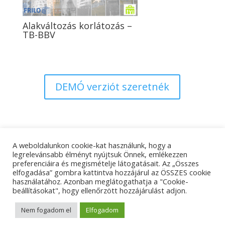
Alakváltozás korlátozás –
TB-BBV
DEMÓ verziót szeretnék
A weboldalunkon cookie-kat használunk, hogy a
Adatkezelési tájékoztató
Impresszum
legrelevánsabb élményt nyújtsuk Önnek, emlékezzen
preferenciáira és megismételje látogatásait. Az „Összes
Kapcsolat
elfogadása” gombra kattintva hozzájárul az ÖSSZES cookie
használatához. Azonban meglátogathatja a "Cookie-
beállításokat", hogy ellenőrzött hozzájárulást adjon.
© Tangens Kft. - Weboldalkészítés:
Molnár Ferenc
Nem fogadom el
Elfogadom
Marketing