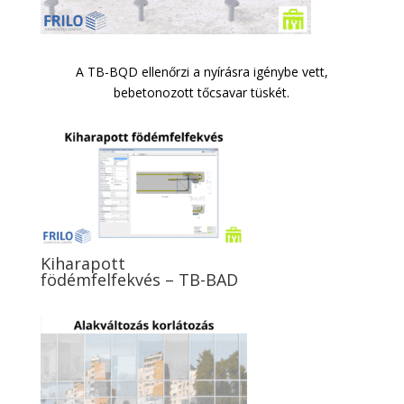
A TB-BQD ellenőrzi a nyírásra igénybe vett,
bebetonozott tőcsavar tüskét.
Kiharapott
födémfelfekvés – TB-BAD