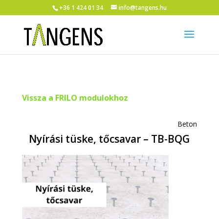
+36 1 424 01 34
info@tangens.hu
Vissza a FRILO modulokhoz
Beton
Nyírási tüske, tőcsavar – TB-BQG