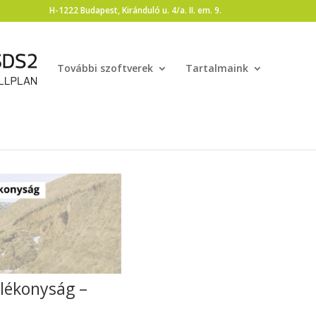
H-1222 Budapest, Kiránduló u. 4/a. II. em. 9.
További szoftverek
Tartalmaink
lékonyság –