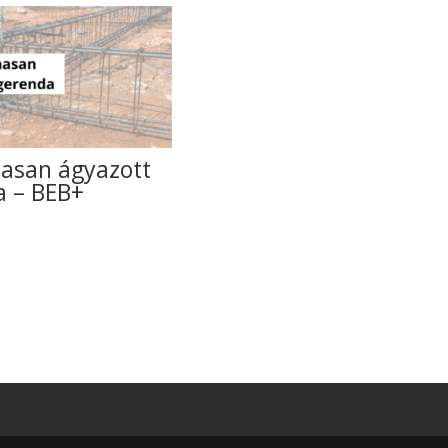
asan ágyazott
a – BEB+