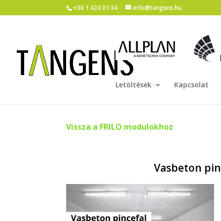
+36 1 424 01 34
info@tangens.hu
Letöltések
Kapcsolat
Vissza a FRILO modulokhoz
Vasbeton pin