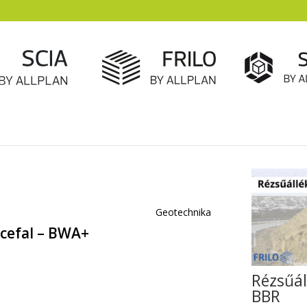
Geotechnika
cefal – BWA+
Rézsűál
BBR