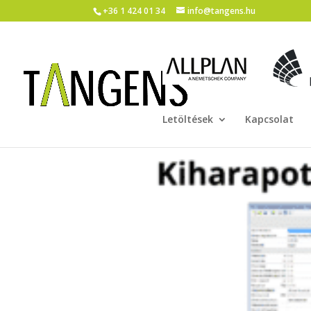
+36 1 424 01 34
info@tangens.hu
Letöltések
Kapcsolat