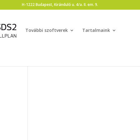
H-1222 Budapest, Kiránduló u. 4/a. II. em. 9.
További szoftverek
Tartalmaink