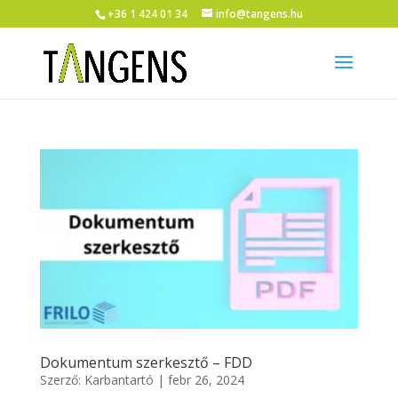
+36 1 424 01 34
info@tangens.hu
Dokumentum szerkesztő – FDD
Szerző:
Karbantartó
|
febr 26, 2024