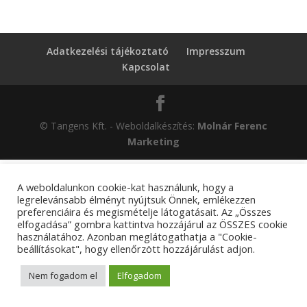
Adatkezelési tájékoztató
Impresszum
Kapcsolat
© Tangens Kft. - Weboldalkészítés:
Molnár Ferenc
Marketing
A weboldalunkon cookie-kat használunk, hogy a
legrelevánsabb élményt nyújtsuk Önnek, emlékezzen
preferenciáira és megismételje látogatásait. Az „Összes
elfogadása” gombra kattintva hozzájárul az ÖSSZES cookie
használatához. Azonban meglátogathatja a "Cookie-
beállításokat", hogy ellenőrzött hozzájárulást adjon.
Nem fogadom el
Elfogadom