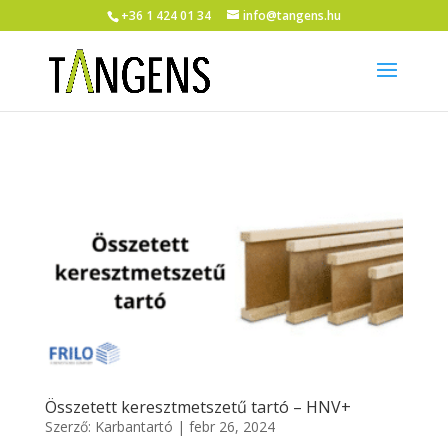
+36 1 424 01 34
info@tangens.hu
Összetett keresztmetszetű tartó – HNV+
Szerző:
Karbantartó
|
febr 26, 2024