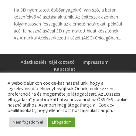
Ha 3D nyomtatott építőanyagokról van szó, a beton
kézenfekvő választásnak tűnik. Az építészek azonban
folyamatosan feszegetik az elérhető határokat, például
acél felhasználásával 3D nyomtatott hidat készítenek.
Az Amerikai Acélszerkezeti Intézet (AISC) Chicagóban...
Adatkezelési tájékoztató
Impresszum
Kapcsolat
A weboldalunkon cookie-kat használunk, hogy a
legrelevánsabb élményt nyújtsuk Önnek, emlékezzen
preferenciáira és megismételje látogatásait. Az „Összes
© Tangens Kft. - Weboldalkészítés:
Molnár Ferenc
elfogadása” gombra kattintva hozzájárul az ÖSSZES cookie
Marketing
használatához. Azonban meglátogathatja a "Cookie-
beállításokat", hogy ellenőrzött hozzájárulást adjon.
Nem fogadom el
Elfogadom