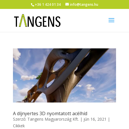
+36 1 424 01 34
info@tangens.hu
A díjnyertes 3D nyomtatott acélhíd
Szerző:
Tangens Magyarország Kft.
|
jún 16, 2021
|
Cikkek