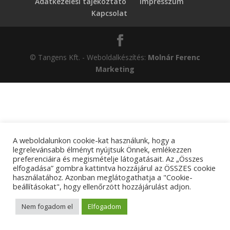
Adatkezelési tájékoztató
Impresszum
Kapcsolat
© Tangens Kft. - Weboldalkészítés:
Molnár Ferenc
Marketing
A weboldalunkon cookie-kat használunk, hogy a
legrelevánsabb élményt nyújtsuk Önnek, emlékezzen
preferenciáira és megismételje látogatásait. Az „Összes
elfogadása” gombra kattintva hozzájárul az ÖSSZES cookie
használatához. Azonban meglátogathatja a "Cookie-
beállításokat", hogy ellenőrzött hozzájárulást adjon.
Nem fogadom el
Elfogadom