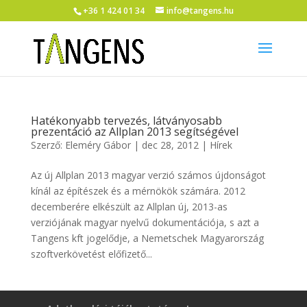
+36 1 424 01 34
info@tangens.hu
Hatékonyabb tervezés, látványosabb
prezentáció az Allplan 2013 segítségével
Szerző:
Eleméry Gábor
|
dec 28, 2012
|
Hírek
Az új Allplan 2013 magyar verzió számos újdonságot
kínál az építészek és a mérnökök számára. 2012
decemberére elkészült az Allplan új, 2013-as
verziójának magyar nyelvű dokumentációja, s azt a
Tangens kft jogelődje, a Nemetschek Magyarország
szoftverkövetést előfizető...