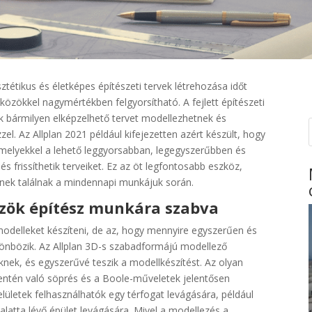
ztétikus és életképes építészeti tervek létrehozása időt
közökkel nagymértékben felgyorsítható. A fejlett építészeti
k bármilyen elképzelhető tervet modellezhetnek és
zel. Az Allplan 2021 például kifejezetten azért készült, hogy
amelyekkel a lehető leggyorsabban, legegyszerűbben és
és frissíthetik terveiket. Ez az öt legfontosabb eszköz,
nnek találnak a mindennapi munkájuk során.
közök építész munkára szabva
odelleket készíteni, de az, hogy mennyire egyszerűen és
lönbözik. Az Allplan 3D-s szabadformájú modellező
eknek, és egyszerűvé teszik a modellkészítést. Az olyan
entén való söprés és a Boole-műveletek jelentősen
felületek felhasználhatók egy térfogat levágására, például
 alatta lévő épület levágására. Mivel a modellezés a