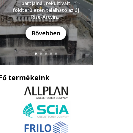
partjainál, rekultivált
földterületen található az új
Rize-Artvin...
Bővebben
Fő termékeink