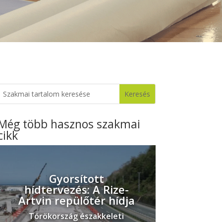
Még több hasznos szakmai
cikk
Gyorsított
hídtervezés: A Rize-
Artvin repülőtér hídja
Törökország északkeleti