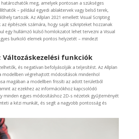
ok határozhatók meg, amelyek pontosan a szükséges
thatók – például egyedi ablaktervek vagy belső terek,
hely tartozik. Az Allplan 2021 emellett Visual Scripting
k az építészek számára, hogy saját szkripteket hozzanak
ául egy hullámzó külső homlokzatot lehet tervezni a Visual
egyes burkoló elemek pontos helyzetét – mindezt
Változáskezelési funkciók
lhetők, és negatívan befolyásolják a teljesítést. Az Allplan
l a modellben végrehajtott módosítások mindenhol
ása magában a modellben frissíti az adott területből
alamint az ezekhez az információkhoz kapcsolódó
hogy minden egyes módosításhoz 2D-s nézetek gyűjteményét
zünteti a kézi munkát, és segít a nagyobb pontosság és