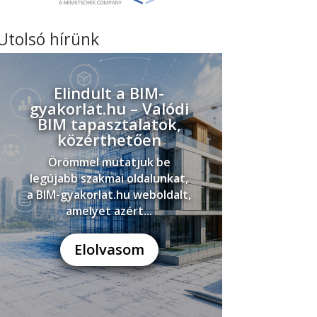
Utolsó hírünk
Elindult a BIM-
gyakorlat.hu – Valódi
BIM tapasztalatok,
közérthetően
Örömmel mutatjuk be
legújabb szakmai oldalunkat,
a BIM-gyakorlat.hu weboldalt,
amelyet azért...
Elolvasom