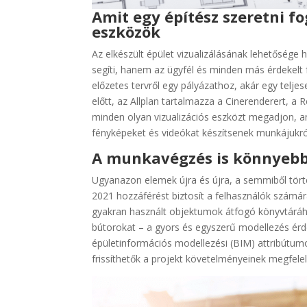
Amit egy építész szeretni fo
eszközök
Az elkészült épület vizualizálásának lehetősége 
segíti, hanem az ügyfél és minden más érdekelt f
előzetes tervről egy pályázathoz, akár egy teljese
előtt, az Allplan tartalmazza a Cinerenderert, 
minden olyan vizualizációs eszközt megadjon, 
fényképeket és videókat készítsenek munkájukró
A munkavégzés is könnyebb
Ugyanazon elemek újra és újra, a semmiből törté
2021 hozzáférést biztosít a felhasználók szám
gyakran használt objektumok átfogó könyvtáráho
bútorokat – a gyors és egyszerű modellezés é
épületinformációs modellezési (BIM) attribútu
frissíthetők a projekt követelményeinek megfele