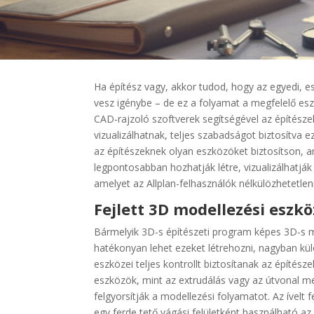
Ha építész vagy, akkor tudod, hogy az egyedi, es
vesz igénybe – de ez a folyamat a megfelelő esz
CAD-rajzoló szoftverek segítségével az építésze
vizualizálhatnak, teljes szabadságot biztosítva ez
az építészeknek olyan eszközöket biztosítson, 
legpontosabban hozhatják létre, vizualizálhatják 
amelyet az Allplan-felhasználók nélkülözhetetle
Fejlett 3D modellezési esz
Bármelyik 3D-s építészeti program képes 3D-s m
hatékonyan lehet ezeket létrehozni, nagyban kü
eszközei teljes kontrollt biztosítanak az építész
eszközök, mint az extrudálás vagy az útvonal m
felgyorsítják a modellezési folyamatot. Az ívelt 
egy ferde tető vágási felületként használható az