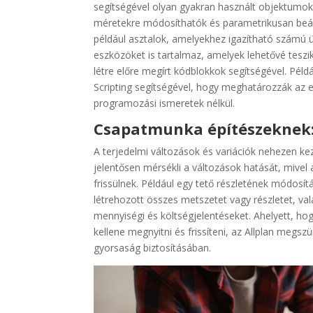
segítségével olyan gyakran használt objektum
méretekre módosíthatók és parametrikusan beállí
például asztalok, amelyekhez igazítható számú ülő
eszközöket is tartalmaz, amelyek lehetővé teszi
létre előre megírt kódblokkok segítségével. Péld
Scripting segítségével, hogy meghatározzák az 
programozási ismeretek nélkül.
Csapatmunka építészeknek: 
A terjedelmi változások és variációk nehezen keze
jelentősen mérsékli a változások hatását, mive
frissülnek. Például egy tető részletének módosít
létrehozott összes metszetet vagy részletet, v
mennyiségi és költségjelentéseket. Ahelyett, 
kellene megnyitni és frissíteni, az Allplan megs
gyorsaság biztosításában.