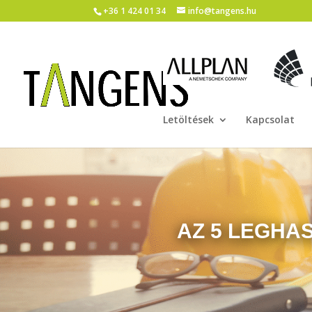
+36 1 424 01 34
info@tangens.hu
Letöltések
Kapcsolat
AZ 5 LEGHA