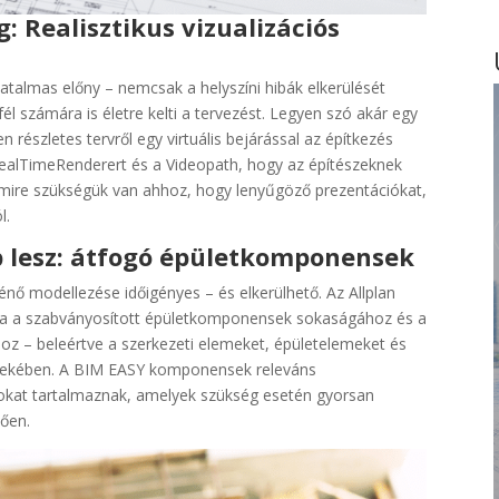
g: Realisztikus vizualizációs
hatalmas előny – nemcsak a helyszíni hibák elkerülését
él számára is életre kelti a tervezést. Legyen szó akár egy
n részletes tervről egy virtuális bejárással az építkezés
a RealTimeRenderert és a Videopath, hogy az építészeknek
amire szükségük van ahhoz, hogy lenyűgöző prezentációkat,
l.
 lesz: átfogó épületkomponensek
nő modellezése időigényes – és elkerülhető. Az Allplan
ára a szabványosított épületkomponensek sokaságához és a
z – beleértve a szerkezeti elemeket, épületelemeket és
rdekében. A BIM EASY komponensek releváns
mokat tartalmaznak, amelyek szükség esetén gyorsan
lően.