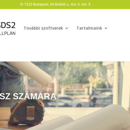
H-1222 Budapest, Kiránduló u. 4/a. II. em. 9.
További szoftverek
Tartalmaink
ÉSZ SZÁMÁRA