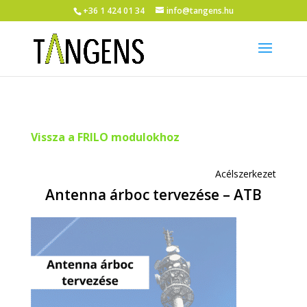
+36 1 424 01 34
info@tangens.hu
Vissza a FRILO modulokhoz
Acélszerkezet
Antenna árboc tervezése – ATB