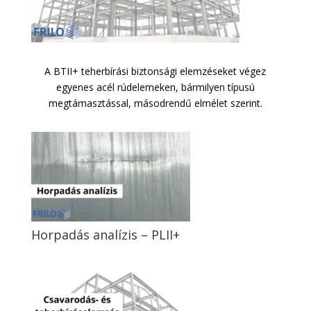
A BTII+ teherbírási biztonsági elemzéseket végez
egyenes acél rúdelemeken, bármilyen típusú
megtámasztással, másodrendű elmélet szerint.
Horpadás analízis – PLII+