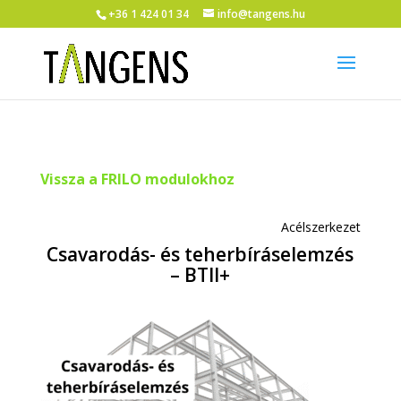
+36 1 424 01 34
info@tangens.hu
Vissza a FRILO modulokhoz
Acélszerkezet
Csavarodás- és teherbíráselemzés
– BTII+