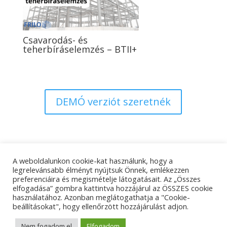
Csavarodás- és
teherbíráselemzés – BTII+
DEMÓ verziót szeretnék
A weboldalunkon cookie-kat használunk, hogy a
Adatkezelési tájékoztató
Impresszum
legrelevánsabb élményt nyújtsuk Önnek, emlékezzen
preferenciáira és megismételje látogatásait. Az „Összes
Kapcsolat
elfogadása” gombra kattintva hozzájárul az ÖSSZES cookie
használatához. Azonban meglátogathatja a "Cookie-
beállításokat", hogy ellenőrzött hozzájárulást adjon.
© Tangens Kft. - Weboldalkészítés:
Molnár Ferenc
Nem fogadom el
Elfogadom