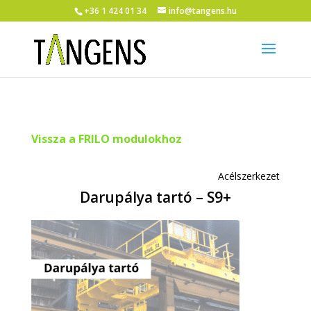
+36 1 424 01 34
info@tangens.hu
Vissza a FRILO modulokhoz
Acélszerkezet
Darupálya tartó – S9+