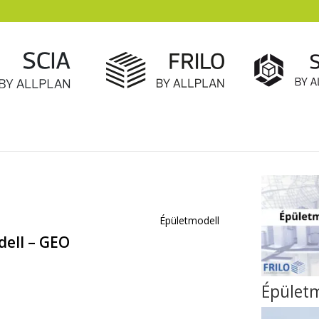
Épületmodell
ell – GEO
Épület