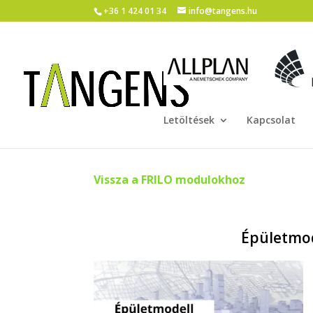
+36 1 424 01 34
info@tangens.hu
Letöltések
Kapcsolat
Vissza a FRILO modulokhoz
Épületmod