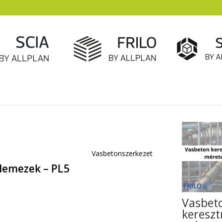
Vasbetonszerkezet
 lemezek – PL5
Vasbet
keresz