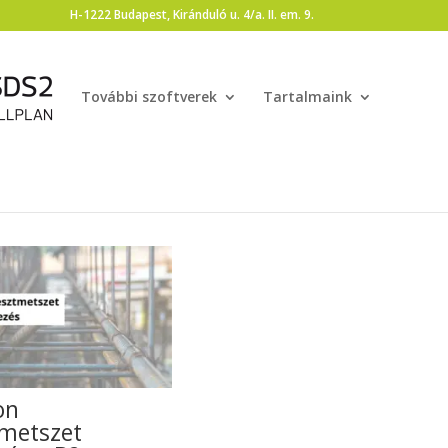
H-1222 Budapest, Kiránduló u. 4/a. II. em. 9.
További szoftverek
Tartalmaink
on
tmetszet