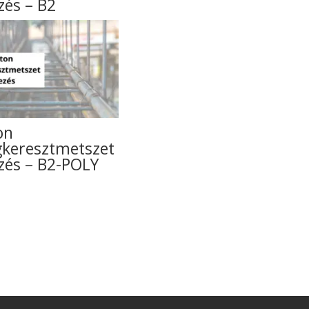
és – B2
on
gkeresztmetszet
zés – B2-POLY