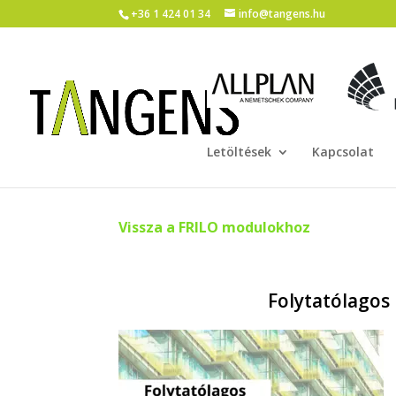
+36 1 424 01 34
info@tangens.hu
Letöltések
Kapcsolat
Vissza a FRILO modulokhoz
Folytatólagos