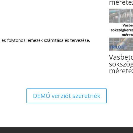
méretez
s és folytonos lemezek számítása és tervezése.
Vasbet
sokszö
mérete
DEMÓ verziót szeretnék