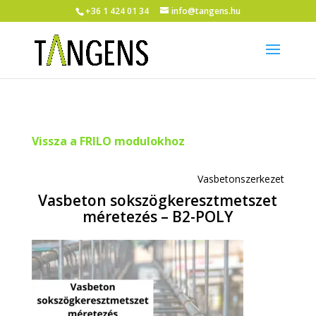
+36 1 424 01 34
info@tangens.hu
Vissza a FRILO modulokhoz
Vasbetonszerkezet
Vasbeton sokszögkeresztmetszet
méretezés – B2-POLY