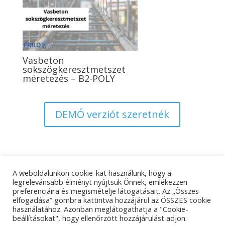
Vasbeton
sokszögkeresztmetszet
méretezés – B2-POLY
DEMÓ verziót szeretnék
A weboldalunkon cookie-kat használunk, hogy a
Adatkezelési tájékoztató
Impresszum
legrelevánsabb élményt nyújtsuk Önnek, emlékezzen
preferenciáira és megismételje látogatásait. Az „Összes
Kapcsolat
elfogadása” gombra kattintva hozzájárul az ÖSSZES cookie
használatához. Azonban meglátogathatja a "Cookie-
beállításokat", hogy ellenőrzött hozzájárulást adjon.