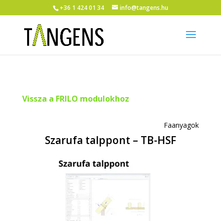
+36 1 424 01 34
info@tangens.hu
Vissza a FRILO modulokhoz
Faanyagok
Szarufa talppont – TB-HSF