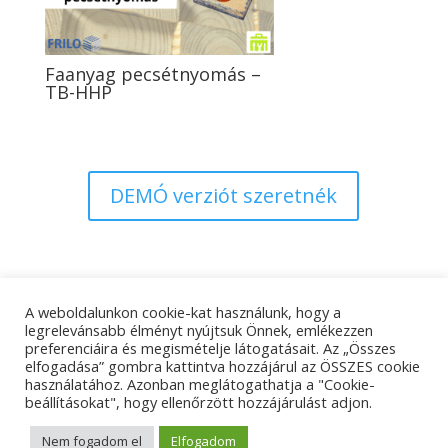
Faanyag pecsétnyomás –
TB-HHP
DEMÓ verziót szeretnék
A weboldalunkon cookie-kat használunk, hogy a
Adatkezelési tájékoztató
Impresszum
legrelevánsabb élményt nyújtsuk Önnek, emlékezzen
preferenciáira és megismételje látogatásait. Az „Összes
Kapcsolat
elfogadása” gombra kattintva hozzájárul az ÖSSZES cookie
használatához. Azonban meglátogathatja a "Cookie-
beállításokat", hogy ellenőrzött hozzájárulást adjon.
© Tangens Kft. - Weboldalkészítés:
Molnár Ferenc
Nem fogadom el
Elfogadom