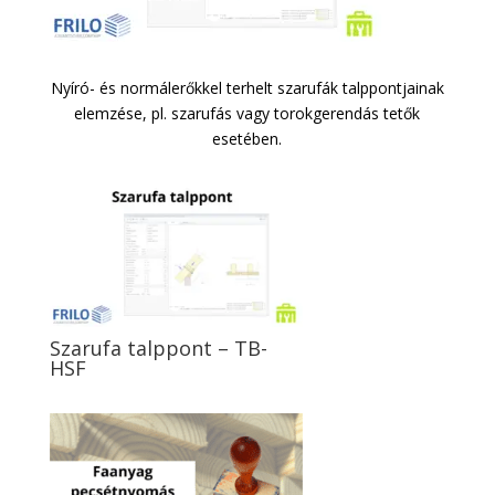
Nyíró- és normálerőkkel terhelt szarufák talppontjainak
elemzése, pl. szarufás vagy torokgerendás tetők
esetében.
Szarufa talppont – TB-
HSF