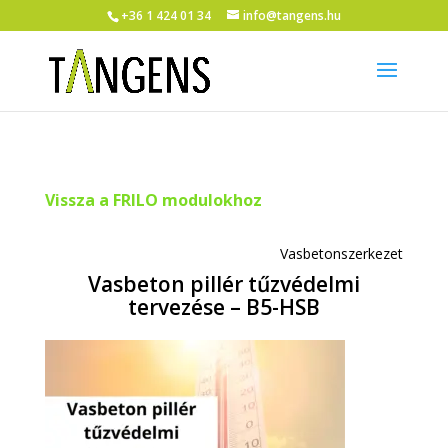
+36 1 424 01 34
info@tangens.hu
Vissza a FRILO modulokhoz
Vasbetonszerkezet
Vasbeton pillér tűzvédelmi
tervezése – B5-HSB