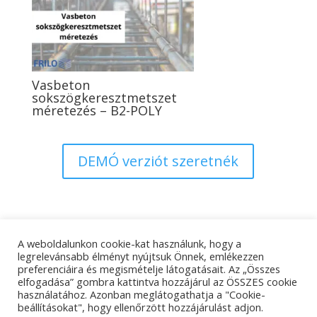
Vasbeton
sokszögkeresztmetszet
méretezés – B2-POLY
DEMÓ verziót szeretnék
A weboldalunkon cookie-kat használunk, hogy a
Adatkezelési tájékoztató
Impresszum
legrelevánsabb élményt nyújtsuk Önnek, emlékezzen
preferenciáira és megismételje látogatásait. Az „Összes
Kapcsolat
elfogadása” gombra kattintva hozzájárul az ÖSSZES cookie
használatához. Azonban meglátogathatja a "Cookie-
beállításokat", hogy ellenőrzött hozzájárulást adjon.