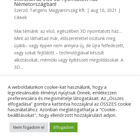
Németországban!
Szerző:
Tangens Magyarország Kft.
|
aug 10, 2021
|
Cikkek
Mai témánk: az első, egészében 3D nyomtatott ház…
Mint az láthattad már, előszeretettel osztunk meg
újabb– vagy éppen nem annyira új, de újra felfedezett,
vagy sokat fejlődött – technológiával készült
alkotásokat, mérnöki vagy építészeti megoldásokat. A
3D...
A weboldalunkon cookie-kat használunk, hogy a
Adatkezelési tájékoztató
Impresszum
legrelevánsabb élményt nyújtsuk Önnek, emlékezzen
preferenciáira és megismételje látogatásait. Az „Összes
Kapcsolat
elfogadása” gombra kattintva hozzájárul az ÖSSZES cookie
használatához. Azonban meglátogathatja a "Cookie-
beállításokat", hogy ellenőrzött hozzájárulást adjon.
© Tangens Kft. - Weboldalkészítés:
Molnár Ferenc
Nem fogadom el
Elfogadom
Marketing