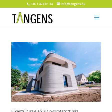
+36 1 424 01 34
info@tangens.hu
Elkészült az első 3D nyomtatott ház