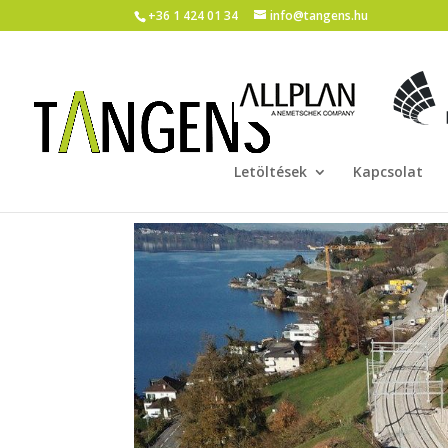
+36 1 424 01 34
info@tangens.hu
Letöltések
Kapcsolat