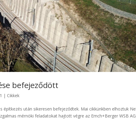
ése befejeződött
21
|
Cikkek
apos építkezés után sikeresen befejeződtek. Mai cikkünkben elhoztuk N
s izgalmas mérnöki feladatokat hajtott végre az Emch+Berger WSB AG