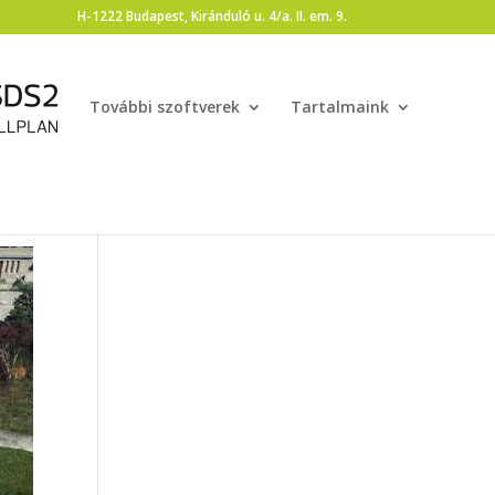
H-1222 Budapest, Kiránduló u. 4/a. II. em. 9.
További szoftverek
Tartalmaink