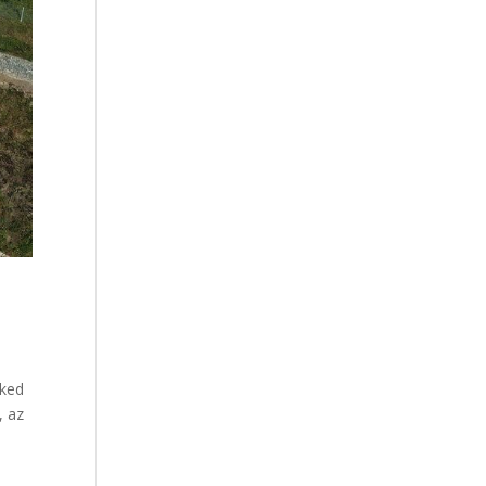
eked
, az