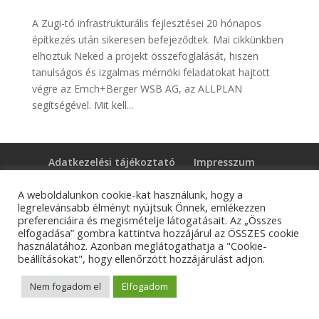
A Zugi-tó infrastrukturális fejlesztései 20 hónapos
építkezés után sikeresen befejeződtek. Mai cikkünkben
elhoztuk Neked a projekt összefoglalását, hiszen
tanulságos és izgalmas mérnöki feladatokat hajtott
végre az Emch+Berger WSB AG, az ALLPLAN
segítségével. Mit kell...
Adatkezelési tájékoztató
Impresszum
Kapcsolat
A weboldalunkon cookie-kat használunk, hogy a
legrelevánsabb élményt nyújtsuk Önnek, emlékezzen
preferenciáira és megismételje látogatásait. Az „Összes
elfogadása” gombra kattintva hozzájárul az ÖSSZES cookie
© Tangens Kft. - Weboldalkészítés:
Molnár Ferenc
használatához. Azonban meglátogathatja a "Cookie-
Marketing
beállításokat", hogy ellenőrzött hozzájárulást adjon.
Nem fogadom el
Elfogadom