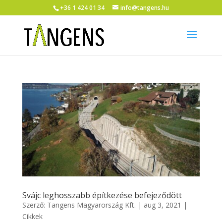
+36 1 424 01 34
info@tangens.hu
Svájc leghosszabb építkezése befejeződött
Szerző:
Tangens Magyarország Kft.
|
aug 3, 2021
|
Cikkek