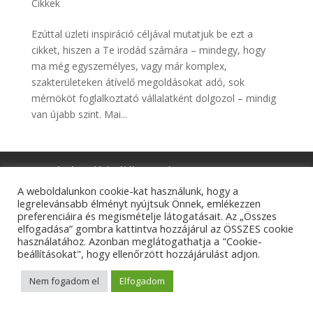
Cikkek
Ezúttal üzleti inspiráció céljával mutatjuk be ezt a
cikket, hiszen a Te irodád számára – mindegy, hogy
ma még egyszemélyes, vagy már komplex,
szakterületeken átívelő megoldásokat adó, sok
mérnököt foglalkoztató vállalatként dolgozol – mindig
van újabb szint. Mai...
Adatkezelési tájékoztató
Impresszum
Kapcsolat
A weboldalunkon cookie-kat használunk, hogy a
legrelevánsabb élményt nyújtsuk Önnek, emlékezzen
preferenciáira és megismételje látogatásait. Az „Összes
elfogadása” gombra kattintva hozzájárul az ÖSSZES cookie
használatához. Azonban meglátogathatja a "Cookie-
© Tangens Kft. - Weboldalkészítés:
Molnár Ferenc
beállításokat", hogy ellenőrzött hozzájárulást adjon.
Marketing
Nem fogadom el
Elfogadom