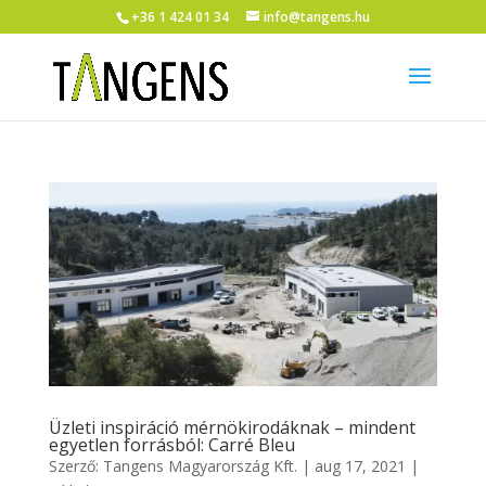
+36 1 424 01 34
info@tangens.hu
Üzleti inspiráció mérnökirodáknak – mindent
egyetlen forrásból: Carré Bleu
Szerző:
Tangens Magyarország Kft.
|
aug 17, 2021
|