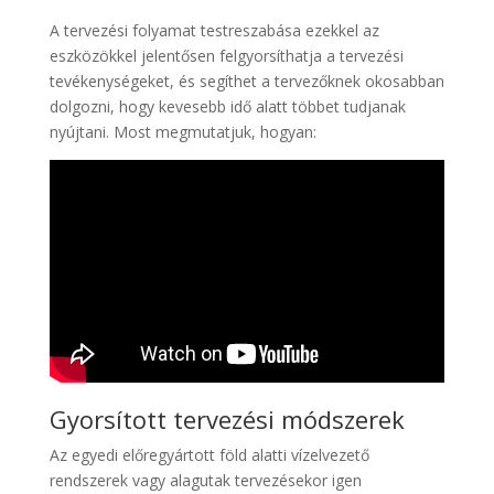
A tervezési folyamat testreszabása ezekkel az
eszközökkel jelentősen felgyorsíthatja a tervezési
tevékenységeket, és segíthet a tervezőknek okosabban
dolgozni, hogy kevesebb idő alatt többet tudjanak
nyújtani. Most megmutatjuk, hogyan:
Gyorsított tervezési módszerek
Az egyedi előregyártott föld alatti vízelvezető
rendszerek vagy alagutak tervezésekor igen