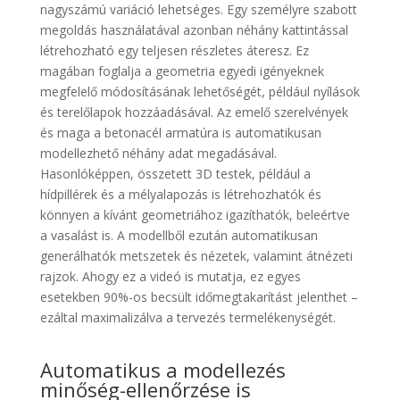
nagyszámú variáció lehetséges. Egy személyre szabott
megoldás használatával azonban néhány kattintással
létrehozható egy teljesen részletes áteresz. Ez
magában foglalja a geometria egyedi igényeknek
megfelelő módosításának lehetőségét, például nyílások
és terelőlapok hozzáadásával. Az emelő szerelvények
és maga a betonacél armatúra is automatikusan
modellezhető néhány adat megadásával.
Hasonlóképpen, összetett 3D testek, például a
hídpillérek és a mélyalapozás is létrehozhatók és
könnyen a kívánt geometriához igazíthatók, beleértve
a vasalást is. A modellből ezután automatikusan
generálhatók metszetek és nézetek, valamint átnézeti
rajzok. Ahogy ez a videó is mutatja, ez egyes
esetekben 90%-os becsült időmegtakarítást jelenthet –
ezáltal maximalizálva a tervezés termelékenységét.
Automatikus a modellezés
minőség-ellenőrzése is