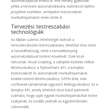
automatizálással érhető el. Íme néhány gyakorlati
példa a tervezés automatizálására, különböző építési
projektek esetében, amelyeket testreszabott
munkafolyamatok révén értek el.
Tervezési testreszabási
technológiák
Az Allplan számos lehetőséget biztosít a
tervezőeszközök testreszabására, lehetővé téve mind
a használhatóság, mind a termelékenység
automatizálással történő növelését. Ezek közé
tartoznak: Visual Scripting, a szkriptek kódolás nélküli
létrehozásához; a PythonParts API, a komplex
testreszabott és automatizált munkafolyamatok
kóddal történő létrehozásához; OPEN BIM, más
szoftverek tartalmának egyszerű feldolgozásához; és a
Bimplus API, amely lehetővé teszi külső partnerek
számára, hogy saját egyedi munkafolyamatokat testre
szabjanak, és tovább javítsák az együttműködés
színvonalát.