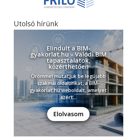
Utolsó hírünk
Elindult a BIM-
gyakorlat.hu – Valódi BIM
tapasztalatok,
közérthetően
Örömmel mutatjuk be legújabb
szakmai oldalunkat, a BIM-
gyakorlat.hu weboldalt, amelyet
azért...
Elolvasom