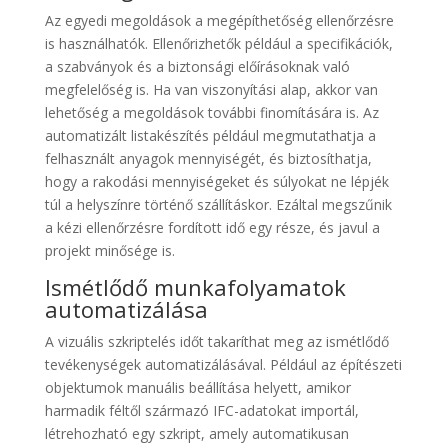
Az egyedi megoldások a megépíthetőség ellenőrzésre
is használhatók. Ellenőrizhetők például a specifikációk,
a szabványok és a biztonsági előírásoknak való
megfelelőség is. Ha van viszonyítási alap, akkor van
lehetőség a megoldások további finomítására is. Az
automatizált listakészítés például megmutathatja a
felhasznált anyagok mennyiségét, és biztosíthatja,
hogy a rakodási mennyiségeket és súlyokat ne lépjék
túl a helyszínre történő szállításkor. Ezáltal megszűnik
a kézi ellenőrzésre fordított idő egy része, és javul a
projekt minősége is.
Ismétlődő munkafolyamatok
automatizálása
A vizuális szkriptelés időt takaríthat meg az ismétlődő
tevékenységek automatizálásával. Például az építészeti
objektumok manuális beállítása helyett, amikor
harmadik féltől származó IFC-adatokat importál,
létrehozható egy szkript, amely automatikusan