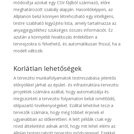
módosítja azokat egy CSV-fájlból származó, előre
meghatározott szabály alapján. Hasonlóképpen, az
Allplanon belül könnyen létrehozható egy intelligens,
testre szabható kigyűjtési lista, amely tartalmazza az
anyagjegyzékhez szükséges összes információt. Ez
azután a könnyebb hivatkozás érdekében a
tervrajzokra is felvehető, és automatikusan frissül, ha a
modell változik.
Korlátlan lehetőségek
A tervezési munkafolyamatok testreszabása jelentős
előnyökkel járhat az épület- és infrastruktúra-tervezési
projektek számára azáltal, hogy automatizálja és
megszünteti a tervezési folyamaton belüli ismétlődő,
időpazarló tevékenységeket. Ezáltal lehetővé teszi a
tervezők számára, hogy még többet érjenek el
ugyanabban az időkeretben. A leírt példák csak egy
rövid áttekintést adnak arról, hogy mit lehet elérni az
Allplan testreszabott tervezési módszereivel. Ezekkel