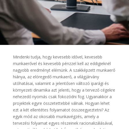
Mindenki tudja, hogy kevesebb idővel, kevesebb
munkaerővel és kevesebb pénzzel kell az eddigieknél
nagyobb eredményt elérnünk. A szakképzett munkaerő
hiánya, az elöregedő munkaerő, a világjárvány
utóhatásai, valamint a jelentősen változó iparági és
környezeti dinamika azt jelenti, hogy a tervező cégekre
nehezedő nyomás csak fokozódni fog. Ugyanakkor a
projektek egyre összetettebbé válnak. Hogyan lehet
ezt a két ellentétes folyamatot összeegyeztetni? Az
egyik mód az okosabb munkavégzés, amely a
tervezési folyamat egyes részeinek racionalizálásával,