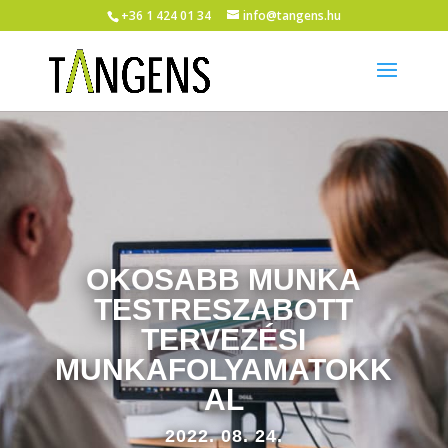
+36 1 424 01 34
info@tangens.hu
OKOSABB MUNKA
TESTRESZABOTT
TERVEZÉSI
MUNKAFOLYAMATOKK
AL
2022. 08. 24.