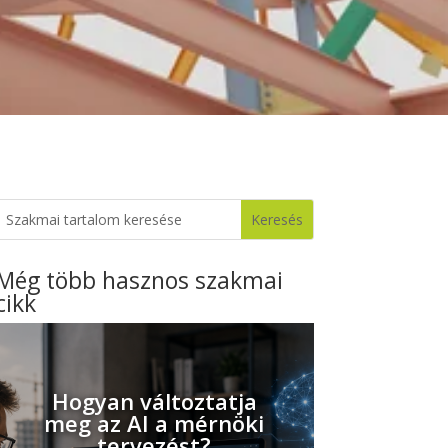
Még több hasznos szakmai
cikk
Hogyan változtatja
meg az AI a mérnöki
tervezést?