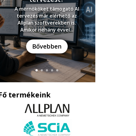
A mérnököket támogató AI
tervezés már elérhető az
Allplan szoftverekben is.
Amikor néhány évvel...
Bővebben
Fő termékeink