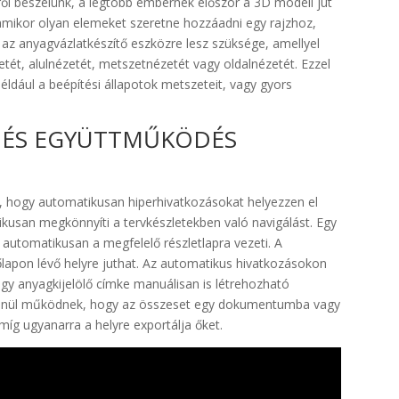
l beszélünk, a legtöbb embernek először a 3D modell jut
amikor olyan elemeket szeretne hozzáadni egy rajzhoz,
 az anyagvázlatkészítő eszközre lesz szüksége, amellyel
tét, alulnézetét, metszetnézetét vagy oldalnézetét. Ezzel
ldául a beépítési állapotok metszeteit, vagy gyors
 ÉS EGYÜTTMŰKÖDÉS
 hogy automatikusan hiperhivatkozásokat helyezzen el
ikusan megkönnyíti a tervkészletekben való navigálást. Egy
az automatikusan a megfelelő részletlapra vezeti. A
tőlapon lévő helyre juthat. Az automatikus hivatkozásokon
vagy anyagkijelölő címke manuálisan is létrehozható
etlenül működnek, hogy az összeset egy dokumentumba vagy
íg ugyanarra a helyre exportálja őket.