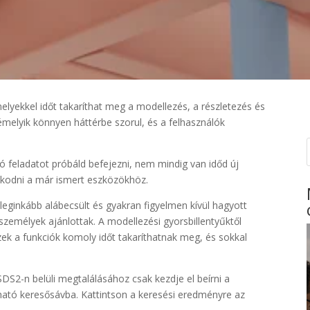
lyekkel időt takaríthat meg a modellezés, a részletezés és
melyik könnyen háttérbe szorul, és a felhasználók
ló feladatot próbáld befejezni, nem mindig van időd új
szkodni a már ismert eszközökhöz.
 leginkább alábecsült és gyakran figyelmen kívül hagyott
személyek ajánlottak. A modellezési gyorsbillentyűktől
zek a funkciók komoly időt takaríthatnak meg, és sokkal
DS2-n belüli megtalálásához csak kezdje el beírni a
lható keresősávba. Kattintson a keresési eredményre az