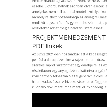
Amikor manapság acélszerkezetek részletezésérő
eszébe. Előfordulhatnak azonban olyan esetek, 
amelyeket nem kell azonnal modellezni. Ilyenkor
bármely rajzhoz hozzáadhatja az anyag felülnéze
rendkívül egyszerűen és gyorsan hozzáadhatja pé
részleteket adhat meg a helyszíni szereléshez.
PROJEKTMENEDZSMENT
PDF linkek
Az SDS2 2021-ben hozzáadtuk azt a képességet,
például a darabjelzésekre a rajzokon, ami draszt
szerelési lapról rákattinthat egy darabjelre, és 
részletlapon egy anyagjelzésre kattintva a gyűj
kívül bármely felhasználó által generált jelölés 
hiperhivatkozással. A hivatkozások attól függ
különálló dokumentumba menti el, mindaddig, am