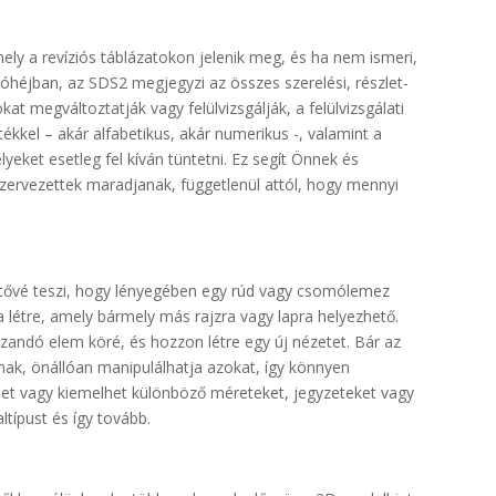
ely a revíziós táblázatokon jelenik meg, és ha nem ismeri,
óhéjban, az SDS2 megjegyzi az összes szerelési, részlet-
kat megváltoztatják vagy felülvizsgálják, a felülvizsgálati
ékkel – akár alfabetikus, akár numerikus -, valamint a
ket esetleg fel kíván tüntetni. Ez segít Önnek és
szervezettek maradjanak, függetlenül attól, hogy mennyi
tővé teszi, hogy lényegében egy rúd vagy csomólemez
 létre, amely bármely más rajzra vagy lapra helyezhető.
úzandó elem köré, és hozzon létre egy új nézetet. Bár az
nak, önállóan manipulálhatja azokat, így könnyen
thet vagy kiemelhet különböző méreteket, jegyzeteket vagy
típust és így tovább.