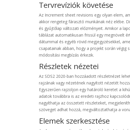
Tervrevíziók követése
Az Increment sheet revisions egy olyan elem, am
akkor rengeteg fárasztó munkának néz elébe. Di
és gyűjtőlap változati előzményeit. Amikor a lapo
táblázat automatikusan frissül egy megnövelt ért
dátummal és egyéb rövid megjegyzésekkel, amelye
csapatainak abban, hogy a projekt során végig 
módosítási megbízás érkezik.
Részletek nézetei
Az SDS2 2020-ban hozzáadott részletnézet lehe
rajzának vagy nézetének nagyított nézetét hozza
Egyszerűen rajzoljon egy határoló keretet a kih
adatok továbbra is az eredeti rajzhoz kapcsolód
nagyíthatja az összetett részleteket, megjelení
szöveget adhat hozzá, megváltoztathatja a vonal
Elemek szerkesztése