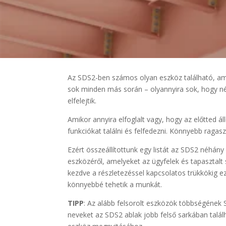
Az SDS2-ben számos olyan eszköz található, ame
sok minden más során – olyannyira sok, hogy né
elfelejtik.
Amikor annyira elfoglalt vagy, hogy az előtted ál
funkciókat találni és felfedezni. Könnyebb raga
Ezért összeállítottunk egy listát az SDS2 néhány
eszközéről, amelyeket az ügyfelek és tapasztalt 
kezdve a részletezéssel kapcsolatos trükkökig e
könnyebbé tehetik a munkát.
TIPP
: Az alább felsorolt eszközök többségének S
neveket az SDS2 ablak jobb felső sarkában talá