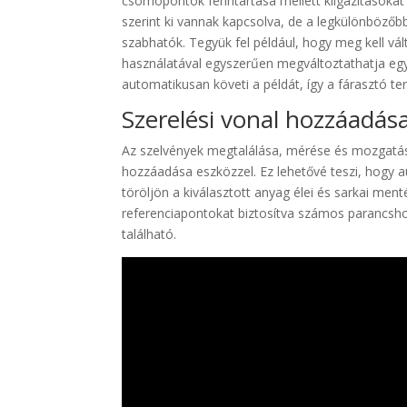
csomópontok fenntartása mellett kiigazításokat
szerint ki vannak kapcsolva, de a legkülönböző
szabhatók. Tegyük fel például, hogy meg kell vál
használatával egyszerűen megváltoztathatja egy
automatikusan követi a példát, így a fárasztó ter
Szerelési vonal hozzáadás
Az szelvények megtalálása, mérése és mozgatása
hozzáadása eszközzel. Ez lehetővé teszi, hogy 
töröljön a kiválasztott anyag élei és sarkai me
referenciapontokat biztosítva számos parancsho
található.