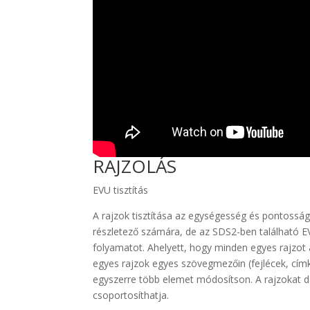
RAJZOLÁS
EVU tisztítás
A rajzok tisztítása az egységesség és pontossá
részletező számára, de az SDS2-ben található EV
folyamatot. Ahelyett, hogy minden egyes rajzot
egyes rajzok egyes szövegmezőin (fejlécek, címké
egyszerre több elemet módosítson. A rajzokat d
csoportosíthatja.