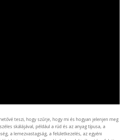
hetővé teszi, hogy szűrje, hogy mi és hogyan jelenjen meg
széles skálájával, például a rúd és az anyag típusa, a
ség, a lemezvastagság, a felületkezelés, az egyéni