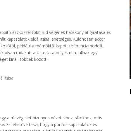
abbító eszközzel több rúd végének hatékony átigazítása és
rált kapcsolatok előállítása lehetséges. Különösen akkor
lkozótól, például a mérnöktől kapott referenciamodellt,
k olyan rudakat tartalmaz, amelyek nem állnak egy
get kínál, többek között:
llítása
hogy a rúdvégeket bizonyos nézetekhez, síkokhoz, más
se. Ez lehetővé teszi, hogy a pontos kapcsolatok és