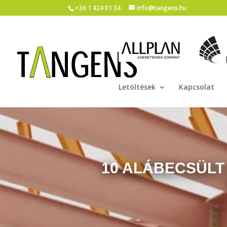
+36 1 424 01 34
info@tangens.hu
Letöltések
Kapcsolat
10 ALÁBECSÜLT