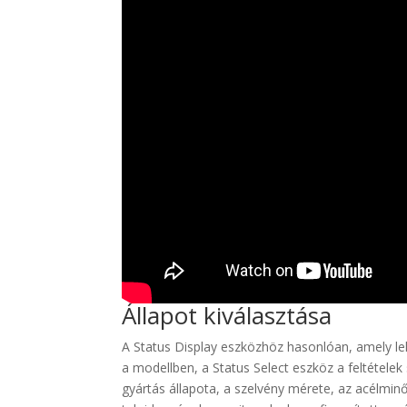
Állapot kiválasztása
A Status Display eszközhöz hasonlóan, amely le
a modellben, a Status Select eszköz a feltételek 
gyártás állapota, a szelvény mérete, az acélminő