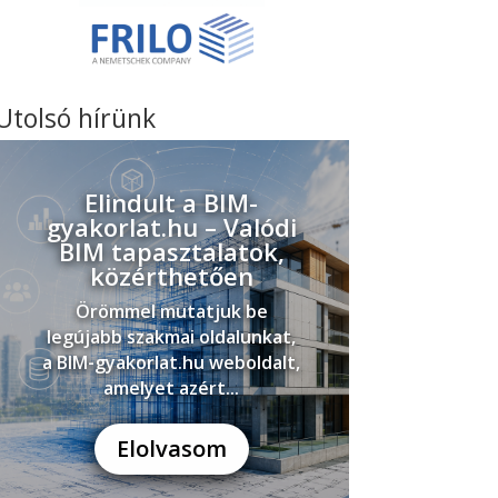
Utolsó hírünk
Elindult a BIM-
gyakorlat.hu – Valódi
BIM tapasztalatok,
közérthetően
Örömmel mutatjuk be
legújabb szakmai oldalunkat,
a BIM-gyakorlat.hu weboldalt,
amelyet azért...
Elolvasom