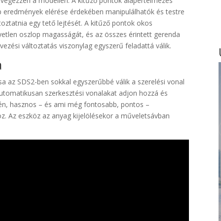
 végezzen a modellen. A kitűző pontok alapértelmezés
bb eredmények elérése érdekében manipulálhatók és testre
toztatnia egy tető lejtését. A kitűző pontok okos
etlen oszlop magasságát, és az összes érintett gerenda
vezési változtatás viszonylag egyszerű feladattá válik.
a
 az SDS2-ben sokkal egyszerűbbé válik a szerelési vonal
automatikusan szerkesztési vonalakat adjon hozzá és
ntén, hasznos – és ami még fontosabb, pontos –
z. Az eszköz az anyag kijelölésekor a műveletsávban