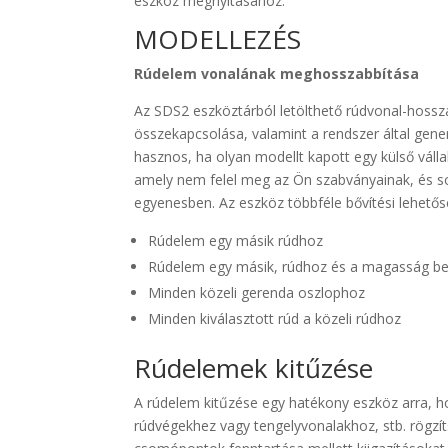
eszköz megnyitásához.
MODELLEZÉS
Rúdelem vonalának meghosszabbítása
Az SDS2 eszköztárból letölthető rúdvonal-hossz
összekapcsolása, valamint a rendszer által gene
hasznos, ha olyan modellt kapott egy külső válla
amely nem felel meg az Ön szabványainak, és so
egyenesben. Az eszköz többféle bővítési lehetősé
Rúdelem egy másik rúdhoz
Rúdelem egy másik, rúdhoz és a magasság beá
Minden közeli gerenda oszlophoz
Minden kiválasztott rúd a közeli rúdhoz
Rúdelemek kitűzése
A rúdelem kitűzése egy hatékony eszköz arra, 
rúdvégekhez vagy tengelyvonalakhoz, stb. rögzít