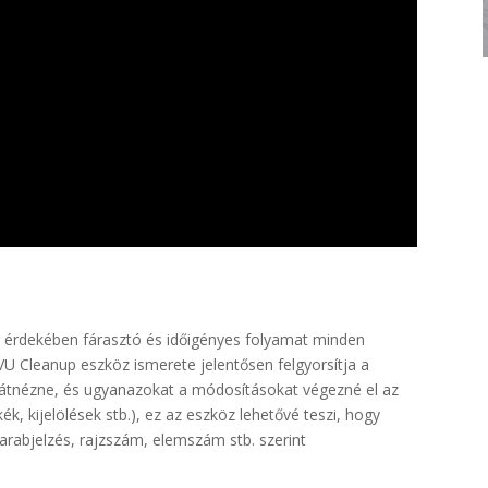
g érdekében fárasztó és időigényes folyamat minden
U Cleanup eszköz ismerete jelentősen felgyorsítja a
 átnézne, és ugyanazokat a módosításokat végezné el az
k, kijelölések stb.), ez az eszköz lehetővé teszi, hogy
arabjelzés, rajzszám, elemszám stb. szerint