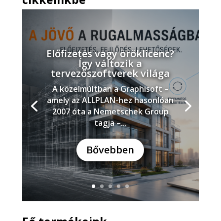
Előfizetés vagy öröklicenc?
Így változik a
tervezőszoftverek világa
A közelmúltban a Graphisoft –
amely az ALLPLAN-hez hasonlóan
2007 óta a Nemetschek Group
tagja –...
Bővebben