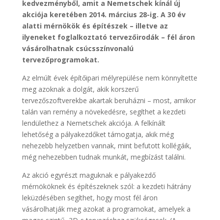
kedvezményből, amit a Nemetschek kínál új
akciója keretében 2014. március 28-ig. A 30 év
alatti mérnökök és építészek – illetve az
ilyeneket foglalkoztató tervezőirodák – fél áron
vásárolhatnak csúcsszínvonalú
tervezőprogramokat.
Az elmúlt évek építőipari mélyrepülése nem könnyítette
meg azoknak a dolgát, akik korszerű
tervezőszoftverekbe akartak beruházni – most, amikor
talán van remény a növekedésre, segíthet a kezdeti
lendülethez a Nemetschek akciója. A felkínált
lehetőség a pályakezdőket támogatja, akik még
nehezebb helyzetben vannak, mint befutott kollégáik,
még nehezebben tudnak munkát, megbízást találni.
Az akció egyrészt maguknak e pályakezdő
mérnököknek és építészeknek szól: a kezdeti hátrány
leküzdésében segíthet, hogy most fél áron
vásárolhatják meg azokat a programokat, amelyek a