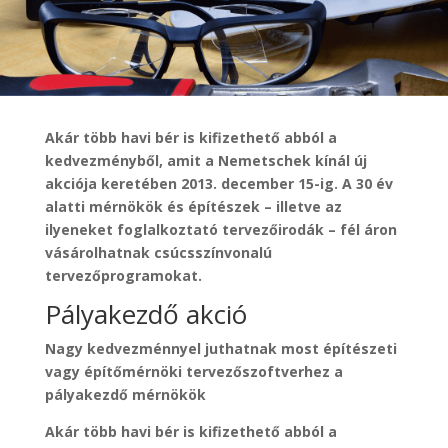
Akár több havi bér is kifizethető abból a
kedvezményből, amit a Nemetschek kínál új
akciója keretében 2013. december 15-ig. A 30 év
alatti mérnökök és építészek – illetve az
ilyeneket foglalkoztató tervezőirodák – fél áron
vásárolhatnak csúcsszínvonalú
tervezőprogramokat.
Pályakezdő akció
Nagy kedvezménnyel juthatnak most építészeti
vagy építőmérnöki tervezőszoftverhez a
pályakezdő mérnökök
Akár több havi bér is kifizethető abból a