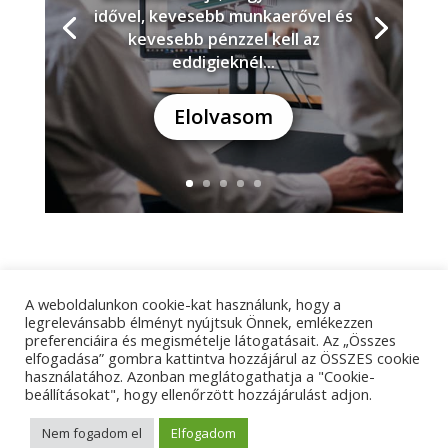
idővel, kevesebb munkaerővel és
kevesebb pénzzel kell az
eddigieknél...
Elolvasom
A weboldalunkon cookie-kat használunk, hogy a
Adatkezelési tájékoztató
Impresszum
legrelevánsabb élményt nyújtsuk Önnek, emlékezzen
preferenciáira és megismételje látogatásait. Az „Összes
Kapcsolat
elfogadása” gombra kattintva hozzájárul az ÖSSZES cookie
használatához. Azonban meglátogathatja a "Cookie-
beállításokat", hogy ellenőrzött hozzájárulást adjon.
© Tangens Kft. - Weboldalkészítés:
Molnár Ferenc
Nem fogadom el
Elfogadom