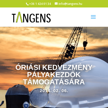
+36 1 424 01 34
info@tangens.hu
ÓRIÁSI KEDVEZMÉNY
PÁLYAKEZDŐK
TÁMOGATÁSÁRA
2014. 02. 06.