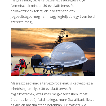
magas szintű, 3D-s tervezéshez szükségesek. (A
Nemetschek minden 30 év alatti tervezőt
pályakezdőnek tekint; aki a vezető tervezői
jogosultságot még nem, vagy legfeljebb egy éven belül
szerezte meg.)
Másrészt azoknak a tervezőirodáknak is kedvező ez a
lehetőség, amelyek 30 év alatti tervezőt
foglalkoztatnak, azaz más megközelítésben: most
érdemes lehet új fiatal kollégát munkába állítani, illetve
az Allplan használatába betanítani. Felfoghatjuk a