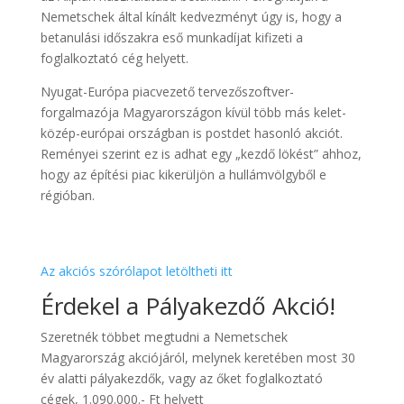
Nemetschek által kínált kedvezményt úgy is, hogy a
betanulási időszakra eső munkadíjat kifizeti a
foglalkoztató cég helyett.
Nyugat-Európa piacvezető tervezőszoftver-
forgalmazója Magyarországon kívül több más kelet-
közép-európai országban is postdet hasonló akciót.
Reményei szerint ez is adhat egy „kezdő lökést” ahhoz,
hogy az építési piac kikerüljön a hullámvölgyből e
régióban.
Az akciós szórólapot letöltheti itt
Érdekel a Pályakezdő Akció!
Szeretnék többet megtudni a Nemetschek
Magyarország akciójáról, melynek keretében most 30
év alatti pályakezdők, vagy az őket foglalkoztató
cégek, 1.090.000.- Ft helyett