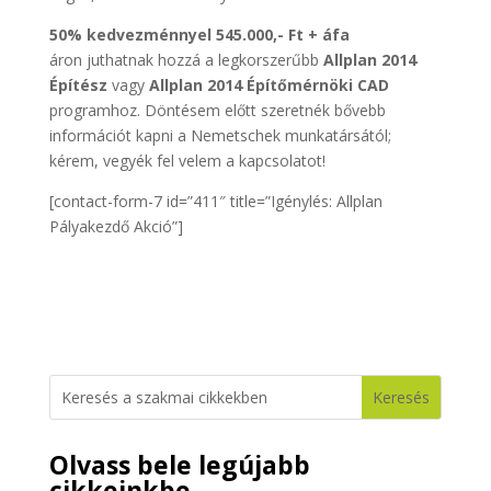
50% kedvezménnyel 545.000,- Ft + áfa
áron juthatnak hozzá a legkorszerűbb
Allplan 2014
Építész
vagy
Allplan 2014 Építőmérnöki CAD
programhoz. Döntésem előtt szeretnék bővebb
információt kapni a Nemetschek munkatársától;
kérem, vegyék fel velem a kapcsolatot!
[contact-form-7 id=”411″ title=”Igénylés: Allplan
Pályakezdő Akció”]
Olvass bele legújabb
cikkeinkbe