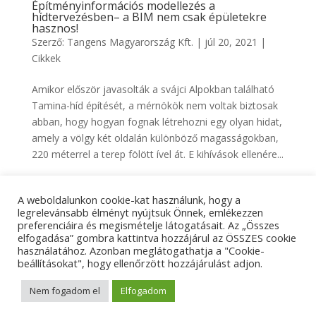
Építményinformációs modellezés a
hídtervezésben– a BIM nem csak épületekre
hasznos!
Szerző:
Tangens Magyarország Kft.
|
júl 20, 2021
|
Cikkek
Amikor először javasolták a svájci Alpokban található
Tamina-híd építését, a mérnökök nem voltak biztosak
abban, hogy hogyan fognak létrehozni egy olyan hidat,
amely a völgy két oldalán különböző magasságokban,
220 méterrel a terep fölött ível át. E kihívások ellenére...
A weboldalunkon cookie-kat használunk, hogy a
Adatkezelési tájékoztató
Impresszum
legrelevánsabb élményt nyújtsuk Önnek, emlékezzen
preferenciáira és megismételje látogatásait. Az „Összes
Kapcsolat
elfogadása” gombra kattintva hozzájárul az ÖSSZES cookie
használatához. Azonban meglátogathatja a "Cookie-
beállításokat", hogy ellenőrzött hozzájárulást adjon.
© Tangens Kft. - Weboldalkészítés:
Molnár Ferenc
Nem fogadom el
Elfogadom
Marketing