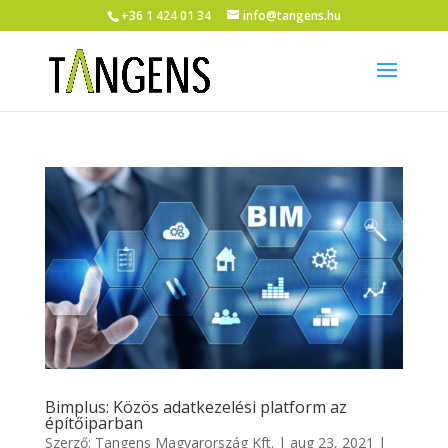
+36 1 424 01 34
info@tangens.hu
Bimplus: Közös adatkezelési platform az
építőiparban
Szerző:
Tangens Magyarország Kft.
|
aug 23, 2021
|